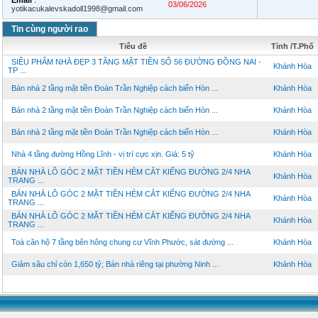
Email
:
03/06/2026
yotikacukalevskadoll1998@gmail.com
Tin cùng người rao
Tiêu đề
Tỉnh /T.Phố
SIÊU PHẨM NHÀ ĐẸP 3 TẦNG MẶT TIỀN SỐ 56 ĐƯỜNG ĐỒNG NAI -
Khánh Hòa
TP ...
Bán nhà 2 tầng mặt tiền Đoàn Trần Nghiệp cách biển Hòn ...
Khánh Hòa
Bán nhà 2 tầng mặt tiền Đoàn Trần Nghiệp cách biển Hòn ...
Khánh Hòa
Bán nhà 2 tầng mặt tiền Đoàn Trần Nghiệp cách biển Hòn ...
Khánh Hòa
Nhà 4 tầng đường Hồng Lĩnh - vị trí cực xịn. Giá: 5 tỷ
Khánh Hòa
BÁN NHÀ LÔ GÓC 2 MẶT TIỀN HẺM CẮT KIẾNG ĐƯỜNG 2/4 NHA
Khánh Hòa
TRANG ...
BÁN NHÀ LÔ GÓC 2 MẶT TIỀN HẺM CẮT KIẾNG ĐƯỜNG 2/4 NHA
Khánh Hòa
TRANG ...
BÁN NHÀ LÔ GÓC 2 MẶT TIỀN HẺM CẮT KIẾNG ĐƯỜNG 2/4 NHA
Khánh Hòa
TRANG ...
Toà căn hộ 7 tầng bên hông chung cư Vĩnh Phước, sát đường ...
Khánh Hòa
Giảm sâu chỉ còn 1,650 tỷ; Bán nhà riêng tại phường Ninh ...
Khánh Hòa