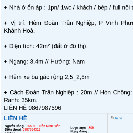
+ Nhà ở ổn áp : 1pn/ 1wc / khách / bếp / full nội 
+ Vị trí: Hẻm Đoàn Trần Nghiệp, P Vĩnh Phướ
Khánh Hoà.
+ Diện tích: 42m² (đất ở đô thị).
+ Ngang: 3,4m // Hướng: Nam
+ Hẻm xe ba gác rộng 2,5_2,8m
+ Cách Đoàn Trần Nghiệp : 20m // Hòn Chồng
Ranh: 35km.
LIÊN HỆ 0867987696
LIÊN HỆ
In tin
Người đăng
:
26597 - Trần Minh Điền
Lượt xem
:
309
Điện thoại
:
0987654322
Ngày đăng
: