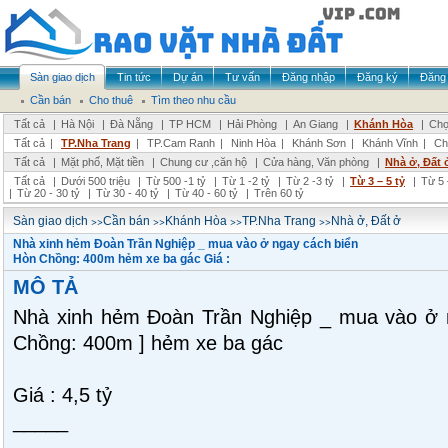
Sàn giao dịch
Tin tức
Dự án
Tư vấn
Đăng nhập
Đăng ký
Đăng 
Cần bán
Cho thuê
Tìm theo nhu cầu
Tất cả
|
Hà Nội
|
Đà Nẵng
|
TP HCM
|
Hải Phòng
|
An Giang
|
Khánh Hòa
|
Chọ
Tất cả
|
TP.Nha Trang
|
TP.Cam Ranh
|
Ninh Hòa
|
Khánh Sơn
|
Khánh Vĩnh
|
Ch
Tất cả
|
Mặt phố, Mặt tiền
|
Chung cư ,căn hộ
|
Cửa hàng, Văn phòng
|
Nhà ở, Đất 
Tất cả
|
Dưới 500 triệu
|
Từ 500 -1 tỷ
|
Từ 1 -2 tỷ
|
Từ 2 -3 tỷ
|
Từ 3 – 5 tỷ
|
Từ 5 
|
Từ 20 - 30 tỷ
|
Từ 30 - 40 tỷ
|
Từ 40 - 60 tỷ
|
Trên 60 tỷ
>>
>>
>>
>>
Sàn giao dịch
Cần bán
Khánh Hòa
TP.Nha Trang
Nhà ở, Đất ở
Nhà xinh hẻm Đoàn Trần Nghiệp _ mua vào ở ngay cách biển
Hòn Chồng: 400m hẻm xe ba gác Giá :
MÔ TẢ
Nhà xinh hẻm Đoàn Trần Nghiệp _ mua vào ở n
Chồng: 400m ] hẻm xe ba gác
Giá : 4,5 tỷ
_____