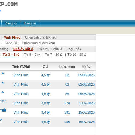
Đăng ký
Đăng tin
|
Vĩnh Phúc
|
Chọn tỉnh thành khác
|
Sông Lô
|
Chọn quận huyện khác
phòng
|
Nhà ở, Đất ở
|
Biệt thự, Phân lô
|
Loại khác
|
Từ 3 – 5 tỷ
|
Từ 5 – 7 tỷ
|
Từ 7 – 10 tỷ
|
Từ 10 - 20 tỷ
Tỉnh /T.Phố
Giá
Lượt xem
Ngày
🔥.
Vĩnh Phúc
4,5
tỷ
62
05/08/2026
🔥.
Vĩnh Phúc
4,5
tỷ
63
05/08/2026
🔥.
Vĩnh Phúc
4,5
tỷ
59
05/08/2026
307,
Vĩnh Phúc
3,8
tỷ
224
31/07/2026
TIẾN,
Vĩnh Phúc
3,4
tỷ
331
15/07/2026
AM
Vĩnh Phúc
4,5
tỷ
435
15/07/2026