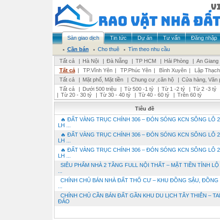
Sàn giao dịch
Tin tức
Dự án
Tư vấn
Đăng nhập
Cần bán
Cho thuê
Tìm theo nhu cầu
Tất cả
|
Hà Nội
|
Đà Nẵng
|
TP HCM
|
Hải Phòng
|
An Giang
Tất cả
|
TP.Vĩnh Yên
|
TP.Phúc Yên
|
Bình Xuyên
|
Lập Thạch
Tất cả
|
Mặt phố, Mặt tiền
|
Chung cư ,căn hộ
|
Cửa hàng, Văn 
Tất cả
|
Dưới 500 triệu
|
Từ 500 -1 tỷ
|
Từ 1 -2 tỷ
|
Từ 2 -3 tỷ
|
Từ 20 - 30 tỷ
|
Từ 30 - 40 tỷ
|
Từ 40 - 60 tỷ
|
Trên 60 tỷ
Tiêu đề
🔥 ĐẤT VÀNG TRỤC CHÍNH 306 – ĐÓN SÓNG KCN SÔNG LÔ 2 
LH ...
🔥 ĐẤT VÀNG TRỤC CHÍNH 306 – ĐÓN SÓNG KCN SÔNG LÔ 2 
LH ...
🔥 ĐẤT VÀNG TRỤC CHÍNH 306 – ĐÓN SÓNG KCN SÔNG LÔ 2 
LH ...
SIÊU PHẨM NHÀ 2 TẦNG FULL NỘI THẤT – MẶT TIỀN TỈNH LỘ 
...
CHÍNH CHỦ BÁN NHÀ ĐẤT THỔ CƯ – KHU ĐỒNG SẬU, ĐỒNG 
...
CHÍNH CHỦ CẦN BÁN ĐẤT GẦN KHU DU LỊCH TÂY THIÊN – T
ĐẢO