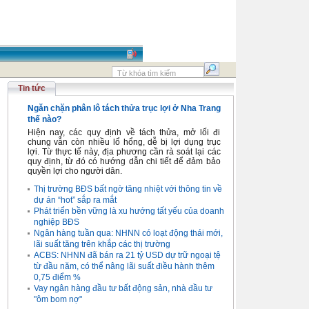
Tin tức
Ngăn chặn phân lô tách thửa trục lợi ở Nha Trang
thế nào?
Hiện nay, các quy định về tách thửa, mở lối đi
chung vẫn còn nhiều lổ hổng, dễ bị lợi dụng trục
lợi. Từ thực tế này, địa phương cần rà soát lại các
quy định, từ đó có hướng dẫn chi tiết để đảm bảo
quyền lợi cho người dân.
Thị trường BĐS bất ngờ tăng nhiệt với thông tin về
dự án “hot” sắp ra mắt
Phát triển bền vững là xu hướng tất yếu của doanh
nghiệp BĐS
Ngân hàng tuần qua: NHNN có loạt động thái mới,
lãi suất tăng trên khắp các thị trường
ACBS: NHNN đã bán ra 21 tỷ USD dự trữ ngoại tệ
từ đầu năm, có thể nâng lãi suất điều hành thêm
0,75 điểm %
Vay ngân hàng đầu tư bất động sản, nhà đầu tư
"ôm bom nợ"