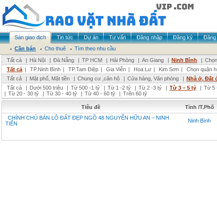
Sàn giao dịch
Tin tức
Dự án
Tư vấn
Đăng nhập
Đăng ký
Đăng 
Cần bán
Cho thuê
Tìm theo nhu cầu
Tất cả
|
Hà Nội
|
Đà Nẵng
|
TP HCM
|
Hải Phòng
|
An Giang
|
Ninh Bình
|
Chọn
Tất cả
|
TP.Ninh Bình
|
TP.Tam Điệp
|
Gia Viễn
|
Hoa Lư
|
Kim Sơn
|
Chọn quận h
Tất cả
|
Mặt phố, Mặt tiền
|
Chung cư ,căn hộ
|
Cửa hàng, Văn phòng
|
Nhà ở, Đất 
Tất cả
|
Dưới 500 triệu
|
Từ 500 -1 tỷ
|
Từ 1 -2 tỷ
|
Từ 2 -3 tỷ
|
Từ 3 – 5 tỷ
|
Từ 5 
|
Từ 20 - 30 tỷ
|
Từ 30 - 40 tỷ
|
Từ 40 - 60 tỷ
|
Trên 60 tỷ
Tiêu đề
Tỉnh /T.Phố
CHÍNH CHỦ BÁN LÔ ĐẤT ĐẸP NGÕ 48 NGUYỄN HỮU AN – NINH
Ninh Bình
TIẾN