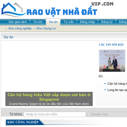
Sàn giao dịch
Tin tức
Dự án
Tư vấn
Đăng nhập
Đăng ký
Đăng 
Khu công nghiệp
Khu chung cư
Dự án
CÁC TIN NỔI BẬT
tới.
Căn hộ hàng h
Long An tạo q
Căn hộ hàng hiệu Việt sắp được mở bán ở
Singapore
Grand Marina Saigon là dự án đầu tiên của Việt Nam được
Druce phân phối toàn cầu tại sự kiện mở bán ở Singapore,
ngày 24/9 sắp tới.
Từ khóa
KHU CÔNG NGHIỆP