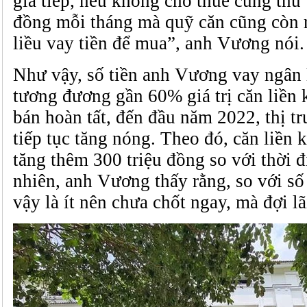
giá tiếp, nếu không cho thuê cũng thu 
đồng mỗi tháng mà quỹ căn cũng còn rấ
liều vay tiền để mua”, anh Vương nói.
Như vậy, số tiền anh Vương vay ngân 
tương đương gần 60% giá trị căn liền 
bán hoàn tất, đến đầu năm 2022, thị t
tiếp tục tăng nóng. Theo đó, căn liền
tăng thêm 300 triệu đồng so với thời
nhiên, anh Vương thấy rằng, so với số 
vậy là ít nên chưa chốt ngay, mà đợi lã