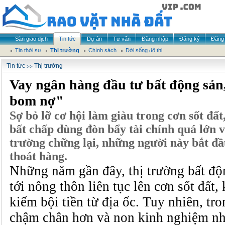
Sàn giao dịch
Tin tức
Dự án
Tư vấn
Đăng nhập
Đăng ký
Đăng 
Tin thời sự
Thị trường
Chính sách
Đời sống đô thị
>>
Tin tức
Thị trường
Vay ngân hàng đầu tư bất động sản
bom nợ"
Sợ bỏ lỡ cơ hội làm giàu trong cơn sốt đất
bất chấp dùng đòn bẩy tài chính quá lớn v
trường chững lại, những người này bắt đầu
thoát hàng.
Những năm gần đây, thị trường bất độn
tới nông thôn liên tục lên cơn sốt đất,
kiếm bội tiền từ địa ốc. Tuy nhiên, tro
chậm chân hơn và non kinh nghiệm n