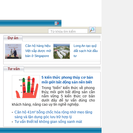
Dự án
Căn hộ hàng hiệu
Long An tạo quỹ
Việt sắp được mở
đất sạch hút đầu
bán ở Singapore
tư
Tư vấn
5 kiến thức phong thủy cơ bản
môi giới bất động sản nên biết
Trong “biển” kiến thức về phong
thủy, môi giới bất động sản cần
nắm vững 5 kiến thức cơ bản
dưới đây để tư vấn đúng cho
khách hàng, nâng cao uy tín nghề nghiệp.
Căn hộ 41m² bỗng chốc hóa rộng nhờ mẹo tăng
sáng và tận dụng góc lưu trữ hợp lý
Tư vấn thiết kế không gian sống xanh mát