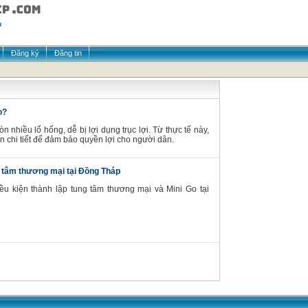
Đăng ký
Đăng tin
o?
n nhiều lổ hổng, dễ bị lợi dụng trục lợi. Từ thực tế này,
n chi tiết để đảm bảo quyền lợi cho người dân.
g tâm thương mại tại Đồng Tháp
ều kiện thành lập tung tâm thương mại và Mini Go tại