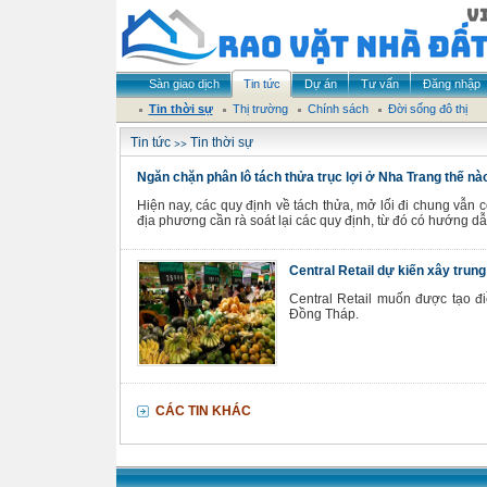
Sàn giao dịch
Tin tức
Dự án
Tư vấn
Đăng nhập
Tin thời sự
Thị trường
Chính sách
Đời sống đô thị
>>
Tin tức
Tin thời sự
Ngăn chặn phân lô tách thửa trục lợi ở Nha Trang thế nà
Hiện nay, các quy định về tách thửa, mở lối đi chung vẫn cò
địa phương cần rà soát lại các quy định, từ đó có hướng dẫ
Central Retail dự kiến xây trun
Central Retail muốn được tạo đi
Đồng Tháp.
CÁC TIN KHÁC