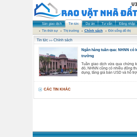
Sàn giao dịch
Tin tức
Dự án
Tư vấn
Đăng nhập
Tin thời sự
Thị trường
Chính sách
Đời sống đô thị
>>
Tin tức
Chính sách
Ngân hàng tuần qua: NHNN có loạ
trường
Tuần giao dịch vừa qua chứng ki
đó, NHNN cũng có nhiều động thá
dụng, tăng giá bán USD và hỗ trợ 
CÁC TIN KHÁC