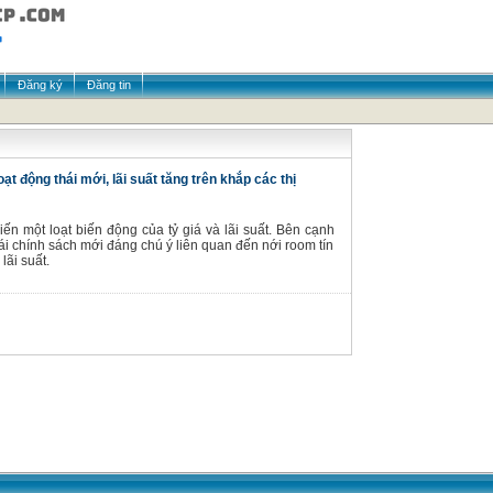
Đăng ký
Đăng tin
t động thái mới, lãi suất tăng trên khắp các thị
ến một loạt biến động của tỷ giá và lãi suất. Bên cạnh
i chính sách mới đáng chú ý liên quan đến nới room tín
lãi suất.