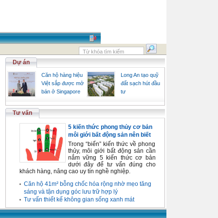
Dự án
Căn hộ hàng hiệu
Long An tạo quỹ
Việt sắp được mở
đất sạch hút đầu
bán ở Singapore
tư
Tư vấn
5 kiến thức phong thủy cơ bản
môi giới bất động sản nên biết
Trong “biển” kiến thức về phong
thủy, môi giới bất động sản cần
nắm vững 5 kiến thức cơ bản
dưới đây để tư vấn đúng cho
khách hàng, nâng cao uy tín nghề nghiệp.
Căn hộ 41m² bỗng chốc hóa rộng nhờ mẹo tăng
sáng và tận dụng góc lưu trữ hợp lý
Tư vấn thiết kế không gian sống xanh mát