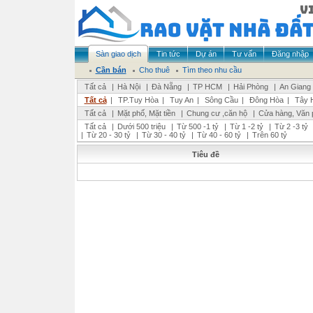
Sàn giao dịch
Tin tức
Dự án
Tư vấn
Đăng nhập
Cần bán
Cho thuê
Tìm theo nhu cầu
Tất cả
|
Hà Nội
|
Đà Nẵng
|
TP HCM
|
Hải Phòng
|
An Giang
Tất cả
|
TP.Tuy Hòa
|
Tuy An
|
Sông Cầu
|
Đông Hòa
|
Tây 
Tất cả
|
Mặt phố, Mặt tiền
|
Chung cư ,căn hộ
|
Cửa hàng, Văn 
Tất cả
|
Dưới 500 triệu
|
Từ 500 -1 tỷ
|
Từ 1 -2 tỷ
|
Từ 2 -3 tỷ
|
Từ 20 - 30 tỷ
|
Từ 30 - 40 tỷ
|
Từ 40 - 60 tỷ
|
Trên 60 tỷ
Tiêu đề