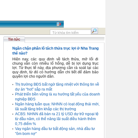
Tin tức
Ngăn chặn phân lô tách thửa trục lợi ở Nha Trang
thế nào?
Hiện nay, các quy định về tách thửa, mở lối đi
chung vẫn còn nhiều lổ hổng, dễ bị lợi dụng trục
lợi. Từ thực tế này, địa phương cần rà soát lại các
quy định, từ đó có hướng dẫn chi tiết để đảm bảo
quyền lợi cho người dân.
Thị trường BĐS bất ngờ tăng nhiệt với thông tin về
dự án “hot” sắp ra mắt
Phát triển bền vững là xu hướng tất yếu của doanh
nghiệp BĐS
Ngân hàng tuần qua: NHNN có loạt động thái mới,
lãi suất tăng trên khắp các thị trường
ACBS: NHNN đã bán ra 21 tỷ USD dự trữ ngoại tệ
từ đầu năm, có thể nâng lãi suất điều hành thêm
0,75 điểm %
Vay ngân hàng đầu tư bất động sản, nhà đầu tư
"ôm bom nợ"