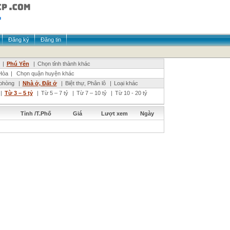
Đăng ký
Đăng tin
|
Phú Yên
|
Chọn tỉnh thành khác
Hòa
|
Chọn quận huyện khác
phòng
|
Nhà ở, Đất ở
|
Biệt thự, Phân lô
|
Loại khác
|
Từ 3 – 5 tỷ
|
Từ 5 – 7 tỷ
|
Từ 7 – 10 tỷ
|
Từ 10 - 20 tỷ
Tỉnh /T.Phố
Giá
Lượt xem
Ngày