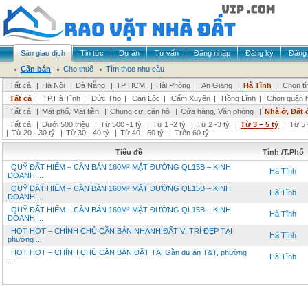
Sàn giao dịch
Tin tức
Dự án
Tư vấn
Đăng nhập
Đăng ký
Đăng 
Cần bán
Cho thuê
Tìm theo nhu cầu
Tất cả
|
Hà Nội
|
Đà Nẵng
|
TP HCM
|
Hải Phòng
|
An Giang
|
Hà Tĩnh
|
Chọn tỉ
Tất cả
|
TP.Hà Tĩnh
|
Đức Thọ
|
Can Lộc
|
Cẩm Xuyên
|
Hồng Lĩnh
|
Chọn quận 
Tất cả
|
Mặt phố, Mặt tiền
|
Chung cư ,căn hộ
|
Cửa hàng, Văn phòng
|
Nhà ở, Đất 
Tất cả
|
Dưới 500 triệu
|
Từ 500 -1 tỷ
|
Từ 1 -2 tỷ
|
Từ 2 -3 tỷ
|
Từ 3 – 5 tỷ
|
Từ 5 
|
Từ 20 - 30 tỷ
|
Từ 30 - 40 tỷ
|
Từ 40 - 60 tỷ
|
Trên 60 tỷ
Tiêu đề
Tỉnh /T.Phố
QUỸ ĐẤT HIẾM – CẦN BÁN 160M² MẶT ĐƯỜNG QL15B – KINH
Hà Tĩnh
DOANH ...
QUỸ ĐẤT HIẾM – CẦN BÁN 160M² MẶT ĐƯỜNG QL15B – KINH
Hà Tĩnh
DOANH ...
QUỸ ĐẤT HIẾM – CẦN BÁN 160M² MẶT ĐƯỜNG QL15B – KINH
Hà Tĩnh
DOANH ...
HOT HOT – CHÍNH CHỦ CẦN BÁN NHANH ĐẤT VỊ TRÍ ĐẸP TẠI
Hà Tĩnh
phường ...
HOT HOT – CHÍNH CHỦ CẦN BÁN ĐẤT TẠI Gần dự án T&T, phường
Hà Tĩnh
...