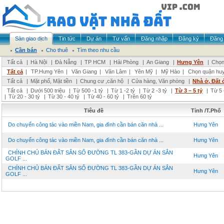
Sàn giao dịch
Tin tức
Dự án
Tư vấn
Đăng nhập
Đăng ký
Đăng 
Cần bán
Cho thuê
Tìm theo nhu cầu
Tất cả
|
Hà Nội
|
Đà Nẵng
|
TP HCM
|
Hải Phòng
|
An Giang
|
Hưng Yên
|
Chọn
Tất cả
|
TP.Hưng Yên
|
Văn Giang
|
Văn Lâm
|
Yên Mỹ
|
Mỹ Hào
|
Chọn quận hu
Tất cả
|
Mặt phố, Mặt tiền
|
Chung cư ,căn hộ
|
Cửa hàng, Văn phòng
|
Nhà ở, Đất 
Tất cả
|
Dưới 500 triệu
|
Từ 500 -1 tỷ
|
Từ 1 -2 tỷ
|
Từ 2 -3 tỷ
|
Từ 3 – 5 tỷ
|
Từ 5 
|
Từ 20 - 30 tỷ
|
Từ 30 - 40 tỷ
|
Từ 40 - 60 tỷ
|
Trên 60 tỷ
Tiêu đề
Tỉnh /T.Phố
Do chuyển công tác vào miền Nam, gia đình cần bán căn nhà ...
Hưng Yên
Do chuyển công tác vào miền Nam, gia đình cần bán căn nhà ...
Hưng Yên
CHÍNH CHỦ BÁN ĐẤT SẴN SỔ ĐƯỜNG TL 383-GẦN DỰ ÁN SÂN
Hưng Yên
GOLF ...
CHÍNH CHỦ BÁN ĐẤT SẴN SỔ ĐƯỜNG TL 383-GẦN DỰ ÁN SÂN
Hưng Yên
GOLF ...