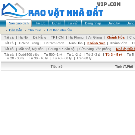
Sàn giao dịch
Tin tức
Dự án
Tư vấn
Đăng nhập
Đăng ký
Đăng 
Cần bán
Cho thuê
Tìm theo nhu cầu
Tất cả
|
Hà Nội
|
Đà Nẵng
|
TP HCM
|
Hải Phòng
|
An Giang
|
Khánh Hòa
|
Chọ
Tất cả
|
TP.Nha Trang
|
TP.Cam Ranh
|
Ninh Hòa
|
Khánh Sơn
|
Khánh Vĩnh
|
C
Tất cả
|
Mặt phố, Mặt tiền
|
Chung cư ,căn hộ
|
Cửa hàng, Văn phòng
|
Nhà ở, Đất 
Tất cả
|
Dưới 500 triệu
|
Từ 500 -1 tỷ
|
Từ 1 -2 tỷ
|
Từ 2 -3 tỷ
|
Từ 3 – 5 tỷ
|
Từ 5 
|
Từ 20 - 30 tỷ
|
Từ 30 - 40 tỷ
|
Từ 40 - 60 tỷ
|
Trên 60 tỷ
Tiêu đề
Tỉnh /T.Phố