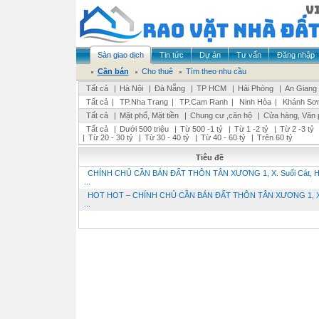
Sàn giao dịch
Tin tức
Dự án
Tư vấn
Đăng nhập
Cần bán
Cho thuê
Tìm theo nhu cầu
Tất cả
|
Hà Nội
|
Đà Nẵng
|
TP HCM
|
Hải Phòng
|
An Giang
Tất cả
|
TP.Nha Trang
|
TP.Cam Ranh
|
Ninh Hòa
|
Khánh Sơ
Tất cả
|
Mặt phố, Mặt tiền
|
Chung cư ,căn hộ
|
Cửa hàng, Văn 
Tất cả
|
Dưới 500 triệu
|
Từ 500 -1 tỷ
|
Từ 1 -2 tỷ
|
Từ 2 -3 tỷ
|
Từ 20 - 30 tỷ
|
Từ 30 - 40 tỷ
|
Từ 40 - 60 tỷ
|
Trên 60 tỷ
Tiêu đề
CHÍNH CHỦ CẦN BÁN ĐẤT THÔN TÂN XƯƠNG 1, X. Suối Cát, H
...
HOT HOT – CHÍNH CHỦ CẦN BÁN ĐẤT THÔN TÂN XƯƠNG 1, X.
...