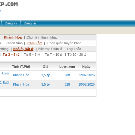
Đăng ký
Đăng tin
|
Khánh Hòa
|
Chọn tỉnh thành khác
n
|
Khánh Vĩnh
|
Cam Lâm
|
Chọn quận huyện khác
phòng
|
Nhà ở, Đất ở
|
Biệt thự, Phân lô
|
Loại khác
|
Từ 3 – 5 tỷ
|
Từ 5 – 7 tỷ
|
Từ 7 – 10 tỷ
|
Từ 10 - 20 tỷ
Tỉnh /T.Phố
Giá
Lượt xem
Ngày
. Cam
Khánh Hòa
3,5
tỷ
288
22/07/2026
 Suối
Khánh Hòa
3,5
tỷ
328
10/07/2026