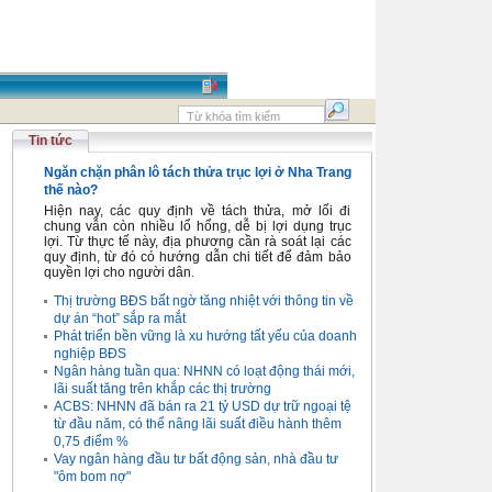
Tin tức
Ngăn chặn phân lô tách thửa trục lợi ở Nha Trang
thế nào?
Hiện nay, các quy định về tách thửa, mở lối đi
chung vẫn còn nhiều lổ hổng, dễ bị lợi dụng trục
lợi. Từ thực tế này, địa phương cần rà soát lại các
quy định, từ đó có hướng dẫn chi tiết để đảm bảo
quyền lợi cho người dân.
Thị trường BĐS bất ngờ tăng nhiệt với thông tin về
dự án “hot” sắp ra mắt
Phát triển bền vững là xu hướng tất yếu của doanh
nghiệp BĐS
Ngân hàng tuần qua: NHNN có loạt động thái mới,
lãi suất tăng trên khắp các thị trường
ACBS: NHNN đã bán ra 21 tỷ USD dự trữ ngoại tệ
từ đầu năm, có thể nâng lãi suất điều hành thêm
0,75 điểm %
Vay ngân hàng đầu tư bất động sản, nhà đầu tư
"ôm bom nợ"