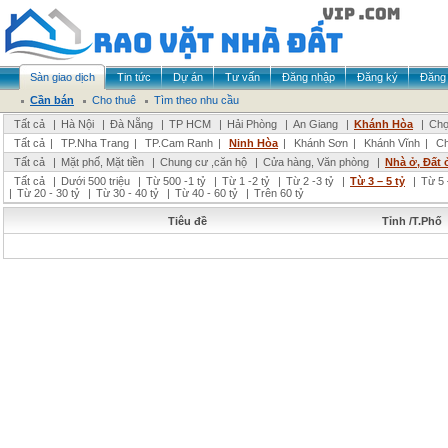
Sàn giao dịch
Tin tức
Dự án
Tư vấn
Đăng nhập
Đăng ký
Đăng 
Cần bán
Cho thuê
Tìm theo nhu cầu
Tất cả
|
Hà Nội
|
Đà Nẵng
|
TP HCM
|
Hải Phòng
|
An Giang
|
Khánh Hòa
|
Chọ
Tất cả
|
TP.Nha Trang
|
TP.Cam Ranh
|
Ninh Hòa
|
Khánh Sơn
|
Khánh Vĩnh
|
Ch
Tất cả
|
Mặt phố, Mặt tiền
|
Chung cư ,căn hộ
|
Cửa hàng, Văn phòng
|
Nhà ở, Đất 
Tất cả
|
Dưới 500 triệu
|
Từ 500 -1 tỷ
|
Từ 1 -2 tỷ
|
Từ 2 -3 tỷ
|
Từ 3 – 5 tỷ
|
Từ 5 
|
Từ 20 - 30 tỷ
|
Từ 30 - 40 tỷ
|
Từ 40 - 60 tỷ
|
Trên 60 tỷ
Tiêu đề
Tỉnh /T.Phố