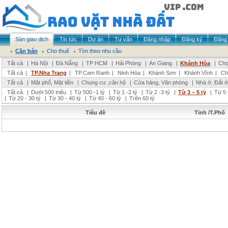
Sàn giao dịch
Tin tức
Dự án
Tư vấn
Đăng nhập
Đăng ký
Đăng 
Cần bán
Cho thuê
Tìm theo nhu cầu
Tất cả
|
Hà Nội
|
Đà Nẵng
|
TP HCM
|
Hải Phòng
|
An Giang
|
Khánh Hòa
|
Chọ
Tất cả
|
TP.Nha Trang
|
TP.Cam Ranh
|
Ninh Hòa
|
Khánh Sơn
|
Khánh Vĩnh
|
Ch
Tất cả
|
Mặt phố, Mặt tiền
|
Chung cư ,căn hộ
|
Cửa hàng, Văn phòng
|
Nhà ở, Đất ở
Tất cả
|
Dưới 500 triệu
|
Từ 500 -1 tỷ
|
Từ 1 -2 tỷ
|
Từ 2 -3 tỷ
|
Từ 3 – 5 tỷ
|
Từ 5 
|
Từ 20 - 30 tỷ
|
Từ 30 - 40 tỷ
|
Từ 40 - 60 tỷ
|
Trên 60 tỷ
Tiêu đề
Tỉnh /T.Phố