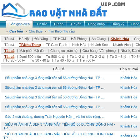
Sàn giao dịch
Tin tức
Dự án
Tư vấn
Đăng nhập
Đăng ký
Đăng 
Cần bán
Cho thuê
Tìm theo nhu cầu
Tất cả
|
Hà Nội
|
Đà Nẵng
|
TP HCM
|
Hải Phòng
|
An Giang
|
Khánh Hòa
|
Chọ
Tất cả
|
TP.Nha Trang
|
TP.Cam Ranh
|
Ninh Hòa
|
Khánh Sơn
|
Khánh Vĩnh
|
Ch
Tất cả
|
Mặt phố, Mặt tiền
|
Chung cư ,căn hộ
|
Cửa hàng, Văn phòng
|
Nhà ở, Đất 
Tất cả
|
Dưới 500 triệu
|
Từ 500 -1 tỷ
|
Từ 1 -2 tỷ
|
Từ 2 -3 tỷ
|
Từ 3 – 5 tỷ
|
Từ 5 
|
Từ 20 - 30 tỷ
|
Từ 30 - 40 tỷ
|
Từ 40 - 60 tỷ
|
Trên 60 tỷ
Tiêu đề
Tỉnh /T.Phố
Siêu phẩm nhà đẹp 3 tầng mặt tiền số 56 đường Đồng Nai - TP ...
Khánh Hòa
Siêu phẩm nhà đẹp 3 tầng mặt tiền số 56 đường Đồng Nai - TP ...
Khánh Hòa
Siêu phẩm nhà đẹp 3 tầng mặt tiền số 56 đường Đồng Nai - TP ...
Khánh Hòa
Siêu phẩm nhà đẹp 3 tầng mặt tiền số 56 đường Đồng Nai - TP ...
Khánh Hòa
Góc 2 mặt thoáng, đường Trần Nguyên Hãn _ vỉa hè siêu rộng. ...
Khánh Hòa
SIÊU PHẨM NHÀ ĐẸP 3 TẦNG MẶT TIỀN SỐ 56 ĐƯỜNG ĐỒNG NAI -
Khánh Hòa
TP ...
SIÊU PHẨM NHÀ ĐẸP 3 TẦNG MẶT TIỀN SỐ 56 ĐƯỜNG ĐỒNG NAI -
Khánh Hòa
TP ...