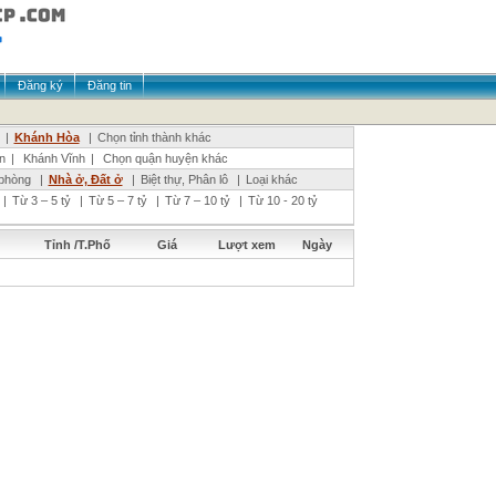
Đăng ký
Đăng tin
|
Khánh Hòa
|
Chọn tỉnh thành khác
n
|
Khánh Vĩnh
|
Chọn quận huyện khác
phòng
|
Nhà ở, Đất ở
|
Biệt thự, Phân lô
|
Loại khác
|
Từ 3 – 5 tỷ
|
Từ 5 – 7 tỷ
|
Từ 7 – 10 tỷ
|
Từ 10 - 20 tỷ
Tỉnh /T.Phố
Giá
Lượt xem
Ngày