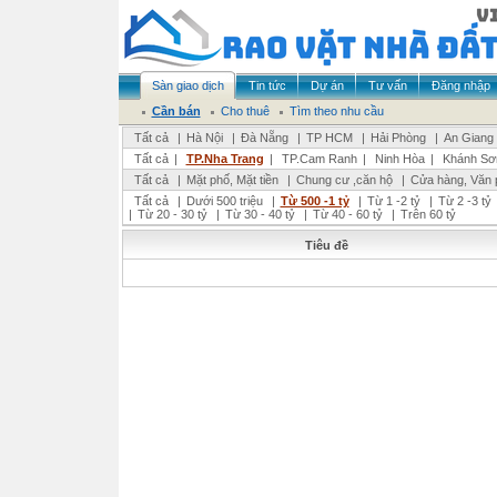
Sàn giao dịch
Tin tức
Dự án
Tư vấn
Đăng nhập
Cần bán
Cho thuê
Tìm theo nhu cầu
Tất cả
|
Hà Nội
|
Đà Nẵng
|
TP HCM
|
Hải Phòng
|
An Giang
Tất cả
|
TP.Nha Trang
|
TP.Cam Ranh
|
Ninh Hòa
|
Khánh Sơ
Tất cả
|
Mặt phố, Mặt tiền
|
Chung cư ,căn hộ
|
Cửa hàng, Văn 
Tất cả
|
Dưới 500 triệu
|
Từ 500 -1 tỷ
|
Từ 1 -2 tỷ
|
Từ 2 -3 tỷ
|
Từ 20 - 30 tỷ
|
Từ 30 - 40 tỷ
|
Từ 40 - 60 tỷ
|
Trên 60 tỷ
Tiêu đề