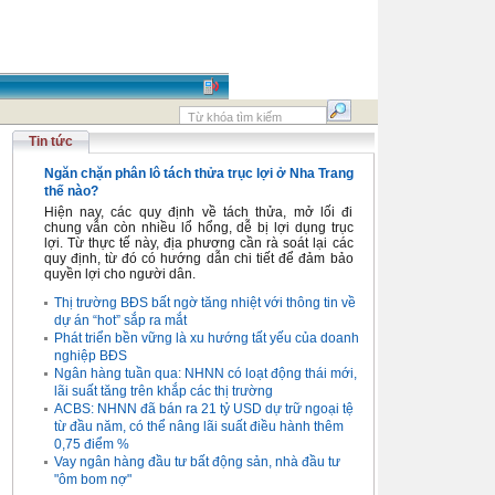
Tin tức
Ngăn chặn phân lô tách thửa trục lợi ở Nha Trang
thế nào?
Hiện nay, các quy định về tách thửa, mở lối đi
chung vẫn còn nhiều lổ hổng, dễ bị lợi dụng trục
lợi. Từ thực tế này, địa phương cần rà soát lại các
quy định, từ đó có hướng dẫn chi tiết để đảm bảo
quyền lợi cho người dân.
Thị trường BĐS bất ngờ tăng nhiệt với thông tin về
dự án “hot” sắp ra mắt
Phát triển bền vững là xu hướng tất yếu của doanh
nghiệp BĐS
Ngân hàng tuần qua: NHNN có loạt động thái mới,
lãi suất tăng trên khắp các thị trường
ACBS: NHNN đã bán ra 21 tỷ USD dự trữ ngoại tệ
từ đầu năm, có thể nâng lãi suất điều hành thêm
0,75 điểm %
Vay ngân hàng đầu tư bất động sản, nhà đầu tư
"ôm bom nợ"