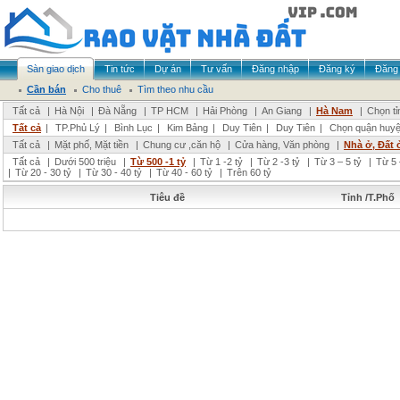
Sàn giao dịch
Tin tức
Dự án
Tư vấn
Đăng nhập
Đăng ký
Đăng 
Cần bán
Cho thuê
Tìm theo nhu cầu
Tất cả
|
Hà Nội
|
Đà Nẵng
|
TP HCM
|
Hải Phòng
|
An Giang
|
Hà Nam
|
Chọn tỉ
Tất cả
|
TP.Phủ Lý
|
Bình Lục
|
Kim Bảng
|
Duy Tiên
|
Duy Tiên
|
Chọn quận huy
Tất cả
|
Mặt phố, Mặt tiền
|
Chung cư ,căn hộ
|
Cửa hàng, Văn phòng
|
Nhà ở, Đất 
Tất cả
|
Dưới 500 triệu
|
Từ 500 -1 tỷ
|
Từ 1 -2 tỷ
|
Từ 2 -3 tỷ
|
Từ 3 – 5 tỷ
|
Từ 5 
|
Từ 20 - 30 tỷ
|
Từ 30 - 40 tỷ
|
Từ 40 - 60 tỷ
|
Trên 60 tỷ
Tiêu đề
Tỉnh /T.Phố