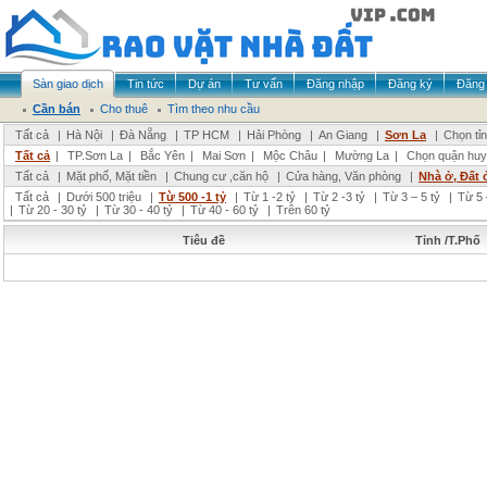
Sàn giao dịch
Tin tức
Dự án
Tư vấn
Đăng nhập
Đăng ký
Đăng 
Cần bán
Cho thuê
Tìm theo nhu cầu
Tất cả
|
Hà Nội
|
Đà Nẵng
|
TP HCM
|
Hải Phòng
|
An Giang
|
Sơn La
|
Chọn tỉ
Tất cả
|
TP.Sơn La
|
Bắc Yên
|
Mai Sơn
|
Mộc Châu
|
Mường La
|
Chọn quận huy
Tất cả
|
Mặt phố, Mặt tiền
|
Chung cư ,căn hộ
|
Cửa hàng, Văn phòng
|
Nhà ở, Đất 
Tất cả
|
Dưới 500 triệu
|
Từ 500 -1 tỷ
|
Từ 1 -2 tỷ
|
Từ 2 -3 tỷ
|
Từ 3 – 5 tỷ
|
Từ 5 
|
Từ 20 - 30 tỷ
|
Từ 30 - 40 tỷ
|
Từ 40 - 60 tỷ
|
Trên 60 tỷ
Tiêu đề
Tỉnh /T.Phố