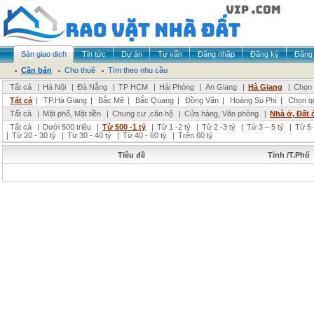
Sàn giao dịch
Tin tức
Dự án
Tư vấn
Đăng nhập
Đăng ký
Đăng 
Cần bán
Cho thuê
Tìm theo nhu cầu
Tất cả
|
Hà Nội
|
Đà Nẵng
|
TP HCM
|
Hải Phòng
|
An Giang
|
Hà Giang
|
Chọn 
Tất cả
|
TP.Hà Giang
|
Bắc Mê
|
Bắc Quang
|
Đồng Văn
|
Hoàng Su Phì
|
Chọn q
Tất cả
|
Mặt phố, Mặt tiền
|
Chung cư ,căn hộ
|
Cửa hàng, Văn phòng
|
Nhà ở, Đất 
Tất cả
|
Dưới 500 triệu
|
Từ 500 -1 tỷ
|
Từ 1 -2 tỷ
|
Từ 2 -3 tỷ
|
Từ 3 – 5 tỷ
|
Từ 5 
|
Từ 20 - 30 tỷ
|
Từ 30 - 40 tỷ
|
Từ 40 - 60 tỷ
|
Trên 60 tỷ
Tiêu đề
Tỉnh /T.Phố