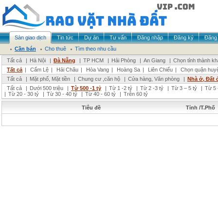
Sàn giao dịch
Tin tức
Dự án
Tư vấn
Đăng nhập
Đăng ký
Đăng 
Cần bán
Cho thuê
Tìm theo nhu cầu
Tất cả
|
Hà Nội
|
Đà Nẵng
|
TP HCM
|
Hải Phòng
|
An Giang
|
Chọn tỉnh thành k
Tất cả
|
Cẩm Lệ
|
Hải Châu
|
Hòa Vang
|
Hoàng Sa
|
Liên Chiểu
|
Chọn quận huy
Tất cả
|
Mặt phố, Mặt tiền
|
Chung cư ,căn hộ
|
Cửa hàng, Văn phòng
|
Nhà ở, Đất 
Tất cả
|
Dưới 500 triệu
|
Từ 500 -1 tỷ
|
Từ 1 -2 tỷ
|
Từ 2 -3 tỷ
|
Từ 3 – 5 tỷ
|
Từ 5 
|
Từ 20 - 30 tỷ
|
Từ 30 - 40 tỷ
|
Từ 40 - 60 tỷ
|
Trên 60 tỷ
Tiêu đề
Tỉnh /T.Phố