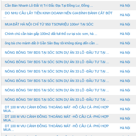
Cần Bán Nhanh Lô Đất Vị Trí Đắc Địa Tại Đồng Lư, Đồng ...
Hà Nội
DO NHU CẦU LẤY TIỀN KINH DOANH NÊN GIA ĐÌNH ĐÀNH CẮT BỚT
Hà Nội
...
MUA ĐẤT HÀ NỘI CHỈ TỪ 950 TSƠNRIỆU 100m² TẠI SÓC
Hà Nội
Chính chủ cần bán gấp 100m2 đất full thổ cư tại sóc sơn, hà ...
Hà Nội
ông bà cho mảnh đất ở Gần Sân Bay tôi không dùng đến cần ...
Hà Nội
NÓNG BỎNG TAY BDS TẠI SÓC SƠN DỰ ÁN 33 LÔ -ĐẦU TƯ TẠI ...
Hà Nội
NÓNG BỎNG TAY BDS TẠI SÓC SƠN DỰ ÁN 33 LÔ -ĐẦU TƯ TẠI ...
Hà Nội
NÓNG BỎNG TAY BDS TẠI SÓC SƠN DỰ ÁN 33 LÔ -ĐẦU TƯ TẠI ...
Hà Nội
NÓNG BỎNG TAY BDS TẠI SÓC SƠN DỰ ÁN 33 LÔ -ĐẦU TƯ TẠI ...
Hà Nội
NÓNG BỎNG TAY BDS TẠI SÓC SƠN DỰ ÁN 33 LÔ -ĐẦU TƯ TẠI ...
Hà Nội
NÓNG BỎNG TAY BDS TẠI SÓC SƠN DỰ ÁN 33 LÔ -ĐẦU TƯ TẠI ...
Hà Nội
DT 100 M VIU CÁNH ĐỒNG THOÁNG MÁT -HỒ CÂU CÁ -PHÙ HỢP
Hà Nội
MUA ...
DT 100 M VIU CÁNH ĐỒNG THOÁNG MÁT -HỒ CÂU CÁ -PHÙ HỢP
Hà Nội
MUA ...
DT 100 M VIU CÁNH ĐỒNG THOÁNG MÁT -HỒ CÂU CÁ -PHÙ HỢP
Hà Nội
MUA ...