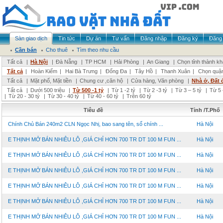
Sàn giao dịch
Tin tức
Dự án
Tư vấn
Đăng nhập
Đăng ký
Đăng 
Cần bán
Cho thuê
Tìm theo nhu cầu
Tất cả
|
Hà Nội
|
Đà Nẵng
|
TP HCM
|
Hải Phòng
|
An Giang
|
Chọn tỉnh thành k
Tất cả
|
Hoàn Kiếm
|
Hai Bà Trưng
|
Đống Đa
|
Tây Hồ
|
Thanh Xuân
|
Chọn quậ
Tất cả
|
Mặt phố, Mặt tiền
|
Chung cư ,căn hộ
|
Cửa hàng, Văn phòng
|
Nhà ở, Đất 
Tất cả
|
Dưới 500 triệu
|
Từ 500 -1 tỷ
|
Từ 1 -2 tỷ
|
Từ 2 -3 tỷ
|
Từ 3 – 5 tỷ
|
Từ 5 
|
Từ 20 - 30 tỷ
|
Từ 30 - 40 tỷ
|
Từ 40 - 60 tỷ
|
Trên 60 tỷ
Tiêu đề
Tỉnh /T.Phố
Chính Chủ Bán 240m2 CLN Ngọc Nhị, bao sang tên, sổ chính ...
Hà Nội
E THỊNH MỞ BÁN NHIÊU LÔ ,GIÁ CHỈ HƠN 700 TR DT 100 M FUN ...
Hà Nội
E THỊNH MỞ BÁN NHIÊU LÔ ,GIÁ CHỈ HƠN 700 TR DT 100 M FUN ...
Hà Nội
E THỊNH MỞ BÁN NHIÊU LÔ ,GIÁ CHỈ HƠN 700 TR DT 100 M FUN ...
Hà Nội
E THỊNH MỞ BÁN NHIÊU LÔ ,GIÁ CHỈ HƠN 700 TR DT 100 M FUN ...
Hà Nội
E THỊNH MỞ BÁN NHIÊU LÔ ,GIÁ CHỈ HƠN 700 TR DT 100 M FUN ...
Hà Nội
E THỊNH MỞ BÁN NHIÊU LÔ ,GIÁ CHỈ HƠN 700 TR DT 100 M FUN ...
Hà Nội