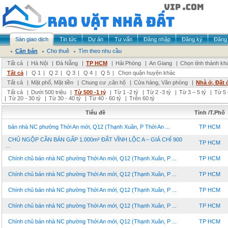
Sàn giao dịch
Tin tức
Dự án
Tư vấn
Đăng nhập
Đăng ký
Đăng 
Cần bán
Cho thuê
Tìm theo nhu cầu
Tất cả
|
Hà Nội
|
Đà Nẵng
|
TP HCM
|
Hải Phòng
|
An Giang
|
Chọn tỉnh thành kh
Tất cả
|
Q 1
|
Q 2
|
Q 3
|
Q 4
|
Q 5
|
Chọn quận huyện khác
Tất cả
|
Mặt phố, Mặt tiền
|
Chung cư ,căn hộ
|
Cửa hàng, Văn phòng
|
Nhà ở, Đất 
Tất cả
|
Dưới 500 triệu
|
Từ 500 -1 tỷ
|
Từ 1 -2 tỷ
|
Từ 2 -3 tỷ
|
Từ 3 – 5 tỷ
|
Từ 5 
|
Từ 20 - 30 tỷ
|
Từ 30 - 40 tỷ
|
Từ 40 - 60 tỷ
|
Trên 60 tỷ
Tiêu đề
Tỉnh /T.Phố
bán nhà NC phường Thới An mới, Q12 (Thạnh Xuân, P Thới An ...
TP HCM
CHỦ NGỘP CẦN BÁN GẤP 1.000m² ĐẤT VĨNH LỘC A – GIÁ CHỈ 900
TP HCM
...
Chính chủ bán nhà NC phường Thới An mới, Q12 (Thạnh Xuân, P ...
TP HCM
Chính chủ bán nhà NC phường Thới An mới, Q12 (Thạnh Xuân, P ...
TP HCM
Chính chủ bán nhà NC phường Thới An mới, Q12 (Thạnh Xuân, P ...
TP HCM
Chính chủ bán nhà NC phường Thới An mới, Q12 (Thạnh Xuân, P ...
TP HCM
Chính chủ bán nhà NC phường Thới An mới, Q12 (Thạnh Xuân, P ...
TP HCM