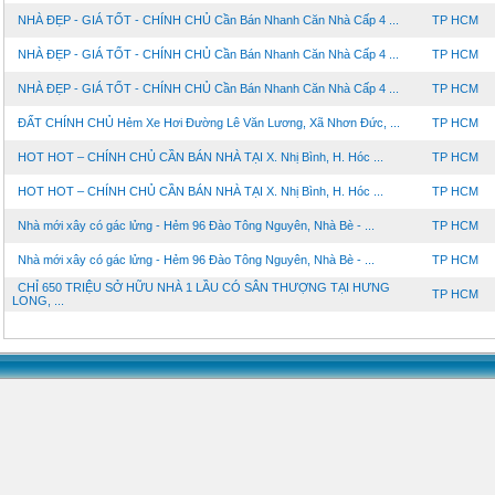
NHÀ ĐẸP - GIÁ TỐT - CHÍNH CHỦ Cần Bán Nhanh Căn Nhà Cấp 4 ...
TP HCM
NHÀ ĐẸP - GIÁ TỐT - CHÍNH CHỦ Cần Bán Nhanh Căn Nhà Cấp 4 ...
TP HCM
NHÀ ĐẸP - GIÁ TỐT - CHÍNH CHỦ Cần Bán Nhanh Căn Nhà Cấp 4 ...
TP HCM
ĐẤT CHÍNH CHỦ Hẻm Xe Hơi Đường Lê Văn Lương, Xã Nhơn Đức, ...
TP HCM
HOT HOT – CHÍNH CHỦ CẦN BÁN NHÀ TẠI X. Nhị Bình, H. Hóc ...
TP HCM
HOT HOT – CHÍNH CHỦ CẦN BÁN NHÀ TẠI X. Nhị Bình, H. Hóc ...
TP HCM
Nhà mới xây có gác lửng - Hẻm 96 Đào Tông Nguyên, Nhà Bè - ...
TP HCM
Nhà mới xây có gác lửng - Hẻm 96 Đào Tông Nguyên, Nhà Bè - ...
TP HCM
CHỈ 650 TRIỆU SỞ HỮU NHÀ 1 LẦU CÓ SÂN THƯỢNG TẠI HƯNG
TP HCM
LONG, ...