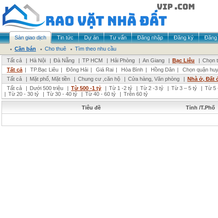
Sàn giao dịch
Tin tức
Dự án
Tư vấn
Đăng nhập
Đăng ký
Đăng 
Cần bán
Cho thuê
Tìm theo nhu cầu
Tất cả
|
Hà Nội
|
Đà Nẵng
|
TP HCM
|
Hải Phòng
|
An Giang
|
Bạc Liêu
|
Chọn t
Tất cả
|
TP.Bạc Liêu
|
Đông Hải
|
Giá Rai
|
Hòa Bình
|
Hồng Dân
|
Chọn quận hu
Tất cả
|
Mặt phố, Mặt tiền
|
Chung cư ,căn hộ
|
Cửa hàng, Văn phòng
|
Nhà ở, Đất 
Tất cả
|
Dưới 500 triệu
|
Từ 500 -1 tỷ
|
Từ 1 -2 tỷ
|
Từ 2 -3 tỷ
|
Từ 3 – 5 tỷ
|
Từ 5 
|
Từ 20 - 30 tỷ
|
Từ 30 - 40 tỷ
|
Từ 40 - 60 tỷ
|
Trên 60 tỷ
Tiêu đề
Tỉnh /T.Phố