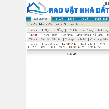
Sàn giao dịch
Tin tức
Dự án
Tư vấn
Đăng nhập
Cần bán
Cho thuê
Tìm theo nhu cầu
Tất cả
|
Hà Nội
|
Đà Nẵng
|
TP HCM
|
Hải Phòng
|
An Giang
Tất cả
|
TP.Sóc Trăng
|
Ngã Năm
|
Vĩnh Châu
|
Kế Sách
|
T
Tất cả
|
Mặt phố, Mặt tiền
|
Chung cư ,căn hộ
|
Cửa hàng, Văn 
Tất cả
|
Dưới 500 triệu
|
Từ 500 -1 tỷ
|
Từ 1 -2 tỷ
|
Từ 2 -3 tỷ
|
Từ 20 - 30 tỷ
|
Từ 30 - 40 tỷ
|
Từ 40 - 60 tỷ
|
Trên 60 tỷ
Tiêu đề