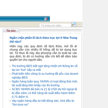
Tin tức
Ngăn chặn phân lô tách thửa trục lợi ở Nha Trang
thế nào?
Hiện nay, các quy định về tách thửa, mở lối đi
chung vẫn còn nhiều lổ hổng, dễ bị lợi dụng trục
lợi. Từ thực tế này, địa phương cần rà soát lại các
quy định, từ đó có hướng dẫn chi tiết để đảm bảo
quyền lợi cho người dân.
Thị trường BĐS bất ngờ tăng nhiệt với thông tin về
dự án “hot” sắp ra mắt
Phát triển bền vững là xu hướng tất yếu của doanh
nghiệp BĐS
Ngân hàng tuần qua: NHNN có loạt động thái mới,
lãi suất tăng trên khắp các thị trường
ACBS: NHNN đã bán ra 21 tỷ USD dự trữ ngoại tệ
từ đầu năm, có thể nâng lãi suất điều hành thêm
0,75 điểm %
Vay ngân hàng đầu tư bất động sản, nhà đầu tư
"ôm bom nợ"