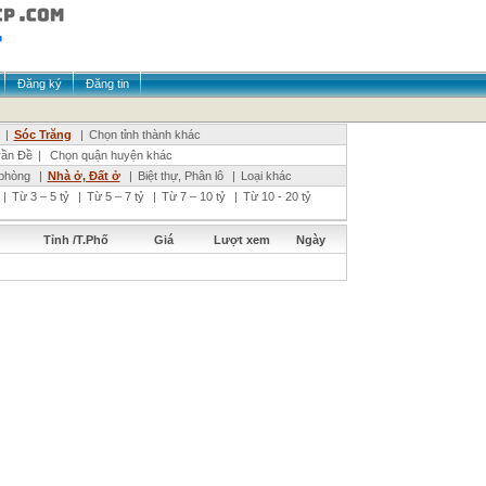
Đăng ký
Đăng tin
|
Sóc Trăng
|
Chọn tỉnh thành khác
rần Đề
|
Chọn quận huyện khác
phòng
|
Nhà ở, Đất ở
|
Biệt thự, Phân lô
|
Loại khác
|
Từ 3 – 5 tỷ
|
Từ 5 – 7 tỷ
|
Từ 7 – 10 tỷ
|
Từ 10 - 20 tỷ
Tỉnh /T.Phố
Giá
Lượt xem
Ngày