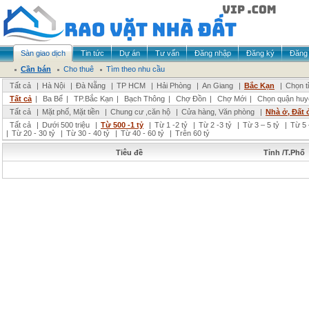
Sàn giao dịch
Tin tức
Dự án
Tư vấn
Đăng nhập
Đăng ký
Đăng 
Cần bán
Cho thuê
Tìm theo nhu cầu
Tất cả
|
Hà Nội
|
Đà Nẵng
|
TP HCM
|
Hải Phòng
|
An Giang
|
Bắc Kạn
|
Chọn t
Tất cả
|
Ba Bể
|
TP.Bắc Kạn
|
Bạch Thông
|
Chợ Đồn
|
Chợ Mới
|
Chọn quận huy
Tất cả
|
Mặt phố, Mặt tiền
|
Chung cư ,căn hộ
|
Cửa hàng, Văn phòng
|
Nhà ở, Đất 
Tất cả
|
Dưới 500 triệu
|
Từ 500 -1 tỷ
|
Từ 1 -2 tỷ
|
Từ 2 -3 tỷ
|
Từ 3 – 5 tỷ
|
Từ 5 
|
Từ 20 - 30 tỷ
|
Từ 30 - 40 tỷ
|
Từ 40 - 60 tỷ
|
Trên 60 tỷ
Tiêu đề
Tỉnh /T.Phố