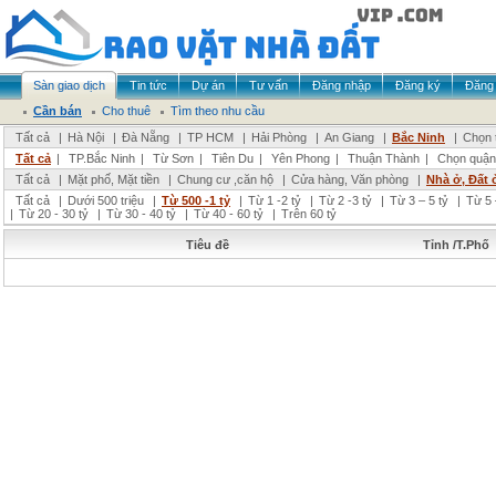
Sàn giao dịch
Tin tức
Dự án
Tư vấn
Đăng nhập
Đăng ký
Đăng 
Cần bán
Cho thuê
Tìm theo nhu cầu
Tất cả
|
Hà Nội
|
Đà Nẵng
|
TP HCM
|
Hải Phòng
|
An Giang
|
Bắc Ninh
|
Chọn 
Tất cả
|
TP.Bắc Ninh
|
Từ Sơn
|
Tiên Du
|
Yên Phong
|
Thuận Thành
|
Chọn quận
Tất cả
|
Mặt phố, Mặt tiền
|
Chung cư ,căn hộ
|
Cửa hàng, Văn phòng
|
Nhà ở, Đất 
Tất cả
|
Dưới 500 triệu
|
Từ 500 -1 tỷ
|
Từ 1 -2 tỷ
|
Từ 2 -3 tỷ
|
Từ 3 – 5 tỷ
|
Từ 5 
|
Từ 20 - 30 tỷ
|
Từ 30 - 40 tỷ
|
Từ 40 - 60 tỷ
|
Trên 60 tỷ
Tiêu đề
Tỉnh /T.Phố