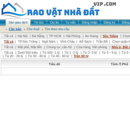
Sàn giao dịch
Tin tức
Dự án
Tư vấn
Đăng nhập
Đăng ký
Đăng 
Cần bán
Cho thuê
Tìm theo nhu cầu
Tất cả
|
Hà Nội
|
Đà Nẵng
|
TP HCM
|
Hải Phòng
|
An Giang
|
Sóc Trăng
|
Chọn
Tất cả
|
TP.Sóc Trăng
|
Ngã Năm
|
Vĩnh Châu
|
Kế Sách
|
Trần Đề
|
Chọn quận 
Tất cả
|
Mặt phố, Mặt tiền
|
Chung cư ,căn hộ
|
Cửa hàng, Văn phòng
|
Nhà ở, Đất 
Tất cả
|
Dưới 500 triệu
|
Từ 500 -1 tỷ
|
Từ 1 -2 tỷ
|
Từ 2 -3 tỷ
|
Từ 3 – 5 tỷ
|
Từ 5 –
|
Từ 20 - 30 tỷ
|
Từ 30 - 40 tỷ
|
Từ 40 - 60 tỷ
|
Trên 60 tỷ
Tiêu đề
Tỉnh /T.Phố