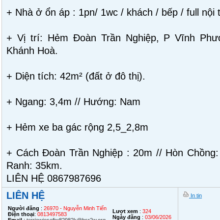
+ Nhà ở ổn áp : 1pn/ 1wc / khách / bếp / full nội 
+ Vị trí: Hẻm Đoàn Trần Nghiệp, P Vĩnh Phướ
Khánh Hoà.
+ Diện tích: 42m² (đất ở đô thị).
+ Ngang: 3,4m // Hướng: Nam
+ Hẻm xe ba gác rộng 2,5_2,8m
+ Cách Đoàn Trần Nghiệp : 20m // Hòn Chồng
Ranh: 35km.
LIÊN HỆ 0867987696
LIÊN HỆ
In tin
Người đăng
:
26970 - Nguyễn Minh Tiến
Lượt xem
:
324
Điện thoại
:
0813497583
Ngày đăng
:
03/06/2026