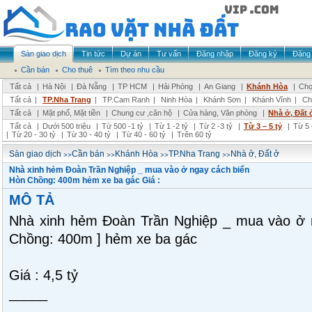
Sàn giao dịch
Tin tức
Dự án
Tư vấn
Đăng nhập
Đăng ký
Đăng 
Cần bán
Cho thuê
Tìm theo nhu cầu
Tất cả
|
Hà Nội
|
Đà Nẵng
|
TP HCM
|
Hải Phòng
|
An Giang
|
Khánh Hòa
|
Chọ
Tất cả
|
TP.Nha Trang
|
TP.Cam Ranh
|
Ninh Hòa
|
Khánh Sơn
|
Khánh Vĩnh
|
Ch
Tất cả
|
Mặt phố, Mặt tiền
|
Chung cư ,căn hộ
|
Cửa hàng, Văn phòng
|
Nhà ở, Đất 
Tất cả
|
Dưới 500 triệu
|
Từ 500 -1 tỷ
|
Từ 1 -2 tỷ
|
Từ 2 -3 tỷ
|
Từ 3 – 5 tỷ
|
Từ 5 
|
Từ 20 - 30 tỷ
|
Từ 30 - 40 tỷ
|
Từ 40 - 60 tỷ
|
Trên 60 tỷ
>>
>>
>>
>>
Sàn giao dịch
Cần bán
Khánh Hòa
TP.Nha Trang
Nhà ở, Đất ở
Nhà xinh hẻm Đoàn Trần Nghiệp _ mua vào ở ngay cách biển
Hòn Chồng: 400m hẻm xe ba gác Giá :
MÔ TẢ
Nhà xinh hẻm Đoàn Trần Nghiệp _ mua vào ở n
Chồng: 400m ] hẻm xe ba gác
Giá : 4,5 tỷ
_____