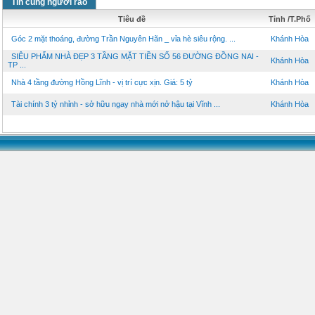
Tin cùng người rao
Tiêu đề
Tỉnh /T.Phố
Góc 2 mặt thoáng, đường Trần Nguyên Hãn _ vỉa hè siêu rộng. ...
Khánh Hòa
SIÊU PHẨM NHÀ ĐẸP 3 TẦNG MẶT TIỀN SỐ 56 ĐƯỜNG ĐỒNG NAI -
Khánh Hòa
TP ...
Nhà 4 tầng đường Hồng Lĩnh - vị trí cực xịn. Giá: 5 tỷ
Khánh Hòa
Tài chính 3 tỷ nhỉnh - sở hữu ngay nhà mới nở hậu tại Vĩnh ...
Khánh Hòa