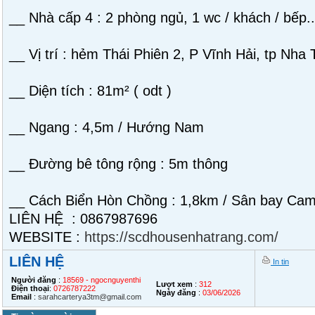
__ Nhà cấp 4 : 2 phòng ngủ, 1 wc / khách / bếp..
__ Vị trí : hẻm Thái Phiên 2, P Vĩnh Hải, tp Nha
__ Diện tích : 81m² ( odt )
__ Ngang : 4,5m / Hướng Nam
__ Đường bê tông rộng : 5m thông
__ Cách Biển Hòn Chồng : 1,8km / Sân bay Ca
LIÊN HỆ : 0867987696
WEBSITE :
https://scdhousenhatrang.com/
LIÊN HỆ
In tin
Người đăng
:
18569 - ngocnguyenthi
Lượt xem
:
312
Điện thoại
:
0726787222
Ngày đăng
:
03/06/2026
Email
:
sarahcarterya3tm@gmail.com