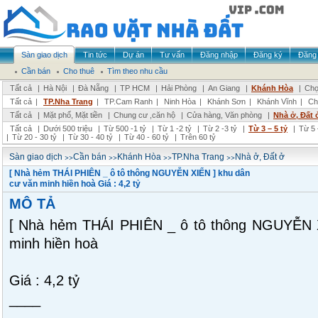
Sàn giao dịch
Tin tức
Dự án
Tư vấn
Đăng nhập
Đăng ký
Đăng 
Cần bán
Cho thuê
Tìm theo nhu cầu
Tất cả
|
Hà Nội
|
Đà Nẵng
|
TP HCM
|
Hải Phòng
|
An Giang
|
Khánh Hòa
|
Chọ
Tất cả
|
TP.Nha Trang
|
TP.Cam Ranh
|
Ninh Hòa
|
Khánh Sơn
|
Khánh Vĩnh
|
Ch
Tất cả
|
Mặt phố, Mặt tiền
|
Chung cư ,căn hộ
|
Cửa hàng, Văn phòng
|
Nhà ở, Đất 
Tất cả
|
Dưới 500 triệu
|
Từ 500 -1 tỷ
|
Từ 1 -2 tỷ
|
Từ 2 -3 tỷ
|
Từ 3 – 5 tỷ
|
Từ 5 
|
Từ 20 - 30 tỷ
|
Từ 30 - 40 tỷ
|
Từ 40 - 60 tỷ
|
Trên 60 tỷ
>>
>>
>>
>>
Sàn giao dịch
Cần bán
Khánh Hòa
TP.Nha Trang
Nhà ở, Đất ở
[ Nhà hẻm THÁI PHIÊN _ ô tô thông NGUYỄN XIỂN ] khu dân
cư văn minh hiền hoà Giá : 4,2 tỷ
MÔ TẢ
[ Nhà hẻm THÁI PHIÊN _ ô tô thông NGUYỄN X
minh hiền hoà
Giá : 4,2 tỷ
____