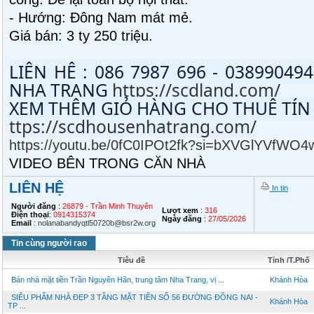
- Hướng: Đông Nam mát mẻ.
Giá bán: 3 ty 250 triệu.
LIÊN HỆ : 086 7987 696 - 03899049
NHA TRANG 
https://scdland.com/
XEM THÊM GIỎ HÀNG CHO THUÊ TÍN 
ttps://scdhousenhatrang.com/
https://youtu.be/0fC0IPOt2fk?si=bXVGlYVfWO
VIDEO BÊN TRONG CĂN NHÀ
LIÊN HỆ
In tin
Người đăng
:
26879 - Trần Minh Thuyên
Lượt xem
:
316
Điện thoại
:
0914315374
Ngày đăng
:
27/05/2026
Email
:
nolanabandyqtl50720b@bsr2w.org
Tin cùng người rao
Tiêu đề
Tỉnh /T.Phố
Bán nhà mặt tiền Trần Nguyên Hãn, trung tâm Nha Trang, vị ...
Khánh Hòa
SIÊU PHẨM NHÀ ĐẸP 3 TẦNG MẶT TIỀN SỐ 56 ĐƯỜNG ĐỒNG NAI -
Khánh Hòa
TP ...