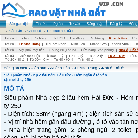
Sàn giao dịch
Tin tức
Dự án
Tư vấn
Đăng nhập
Đăng ký
Đăng 
Cần bán
Cho thuê
Tìm theo nhu cầu
Tất cả
|
Hà Nội
|
Đà Nẵng
|
TP HCM
|
Hải Phòng
|
An Giang
|
Khánh Hòa
|
Chọ
Tất cả
|
TP.Nha Trang
|
TP.Cam Ranh
|
Ninh Hòa
|
Khánh Sơn
|
Khánh Vĩnh
|
Ch
Tất cả
|
Mặt phố, Mặt tiền
|
Chung cư ,căn hộ
|
Cửa hàng, Văn phòng
|
Nhà ở, Đất 
Tất cả
|
Dưới 500 triệu
|
Từ 500 -1 tỷ
|
Từ 1 -2 tỷ
|
Từ 2 -3 tỷ
|
Từ 3 – 5 tỷ
|
Từ 5 
|
Từ 20 - 30 tỷ
|
Từ 30 - 40 tỷ
|
Từ 40 - 60 tỷ
|
Trên 60 tỷ
>>
>>
>>
>>
Sàn giao dịch
Cần bán
Khánh Hòa
TP.Nha Trang
Nhà ở, Đất ở
Siêu phẩm Nhà đẹp 2 lầu hẻm Hải Đức - Hẻm ngắn ô tô vào
tận nơi 3 ty 250
MÔ TẢ
Siêu phẩm Nhà đẹp 2 lầu hẻm Hải Đức - Hẻm ng
ty 250
- Diện tích: 38m² (ngang 4m) ; diện tích sàn sử
- Vị trí nhà hẻm gần đầu đường , ô tô vào tận nơ
- Nhà hiện trạng gồm: 2 phòng ngủ, 2 toilet,
công. Để lại toàn bộ nội thất.