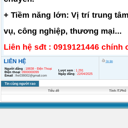
+ Tiềm năng lớn: Vị trí trung tâm
vụ, công nghiệp, thương mại...
Liên hệ sđt : 0919121446 chính 
LIÊN HỆ
In tin
Người đăng
:
18838 - Điện Thoại
Lượt xem
:
1.291
Điện thoại
:
0900000099
Ngày đăng
:
22/04/2025
Email
:
lhe038002@gmail.com
Tin cùng người rao
Tiêu đề
Tỉnh /T.Phố