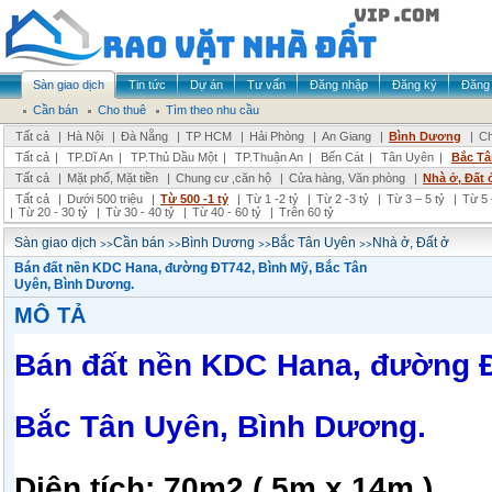
Sàn giao dịch
Tin tức
Dự án
Tư vấn
Đăng nhập
Đăng ký
Đăng 
Cần bán
Cho thuê
Tìm theo nhu cầu
Tất cả
|
Hà Nội
|
Đà Nẵng
|
TP HCM
|
Hải Phòng
|
An Giang
|
Bình Dương
|
Ch
Tất cả
|
TP.Dĩ An
|
TP.Thủ Dầu Một
|
TP.Thuận An
|
Bến Cát
|
Tân Uyên
|
Bắc Tâ
Tất cả
|
Mặt phố, Mặt tiền
|
Chung cư ,căn hộ
|
Cửa hàng, Văn phòng
|
Nhà ở, Đất 
Tất cả
|
Dưới 500 triệu
|
Từ 500 -1 tỷ
|
Từ 1 -2 tỷ
|
Từ 2 -3 tỷ
|
Từ 3 – 5 tỷ
|
Từ 5 
|
Từ 20 - 30 tỷ
|
Từ 30 - 40 tỷ
|
Từ 40 - 60 tỷ
|
Trên 60 tỷ
>>
>>
>>
>>
Sàn giao dịch
Cần bán
Bình Dương
Bắc Tân Uyên
Nhà ở, Đất ở
Bán đất nền KDC Hana, đường ĐT742, Bình Mỹ, Bắc Tân
Uyên, Bình Dương.
MÔ TẢ
Bán đất nền KDC Hana, đường Đ
Bắc Tân Uyên, Bình Dương.
Diện tích: 70m2 ( 5m x 14m ).