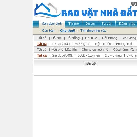
Sàn giao dịch
Tin tức
Dự án
Tư vấn
Đăng nhập
Cần bán
Cho thuê
Tìm theo nhu cầu
Tất cả
|
Hà Nội
|
Đà Nẵng
|
TP HCM
|
Hải Phòng
|
An Giang
Tất cả
|
TP.Lai Châu
|
Mường Tè
|
Nậm Nhùn
|
Phong Thổ
|
Tất cả
|
Mặt phố, Mặt tiền
|
Chung cư ,căn hộ
|
Cửa hàng, Văn 
Tất cả
|
Giá dưới 500k
|
500k - 1,5 triệu
|
1,5 - 3 triệu
|
3 - 6 t
Tiêu đề