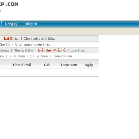
Đăng ký
Đăng tin
|
Lai Châu
|
Chọn tỉnh thành khác
Sìn Hồ
|
Chọn quận huyện khác
phòng
|
Nhà ở, Đất ở
|
Biệt thự, Phân lô
|
Loại khác
riệu
|
6 - 10 triệu
|
10 - 20 triệu
|
Trên 20 triệu
Tỉnh /T.Phố
Giá
Lượt xem
Ngày