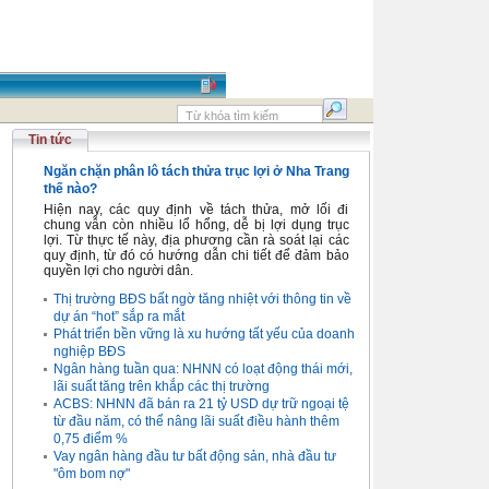
Tin tức
Ngăn chặn phân lô tách thửa trục lợi ở Nha Trang
thế nào?
Hiện nay, các quy định về tách thửa, mở lối đi
chung vẫn còn nhiều lổ hổng, dễ bị lợi dụng trục
lợi. Từ thực tế này, địa phương cần rà soát lại các
quy định, từ đó có hướng dẫn chi tiết để đảm bảo
quyền lợi cho người dân.
Thị trường BĐS bất ngờ tăng nhiệt với thông tin về
dự án “hot” sắp ra mắt
Phát triển bền vững là xu hướng tất yếu của doanh
nghiệp BĐS
Ngân hàng tuần qua: NHNN có loạt động thái mới,
lãi suất tăng trên khắp các thị trường
ACBS: NHNN đã bán ra 21 tỷ USD dự trữ ngoại tệ
từ đầu năm, có thể nâng lãi suất điều hành thêm
0,75 điểm %
Vay ngân hàng đầu tư bất động sản, nhà đầu tư
"ôm bom nợ"