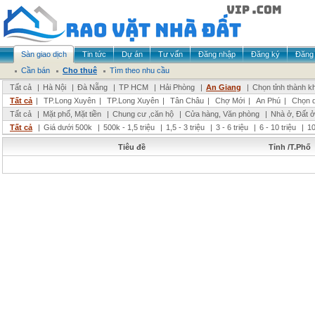
Sàn giao dịch
Tin tức
Dự án
Tư vấn
Đăng nhập
Đăng ký
Đăng 
Cần bán
Cho thuê
Tìm theo nhu cầu
Tất cả
|
Hà Nội
|
Đà Nẵng
|
TP HCM
|
Hải Phòng
|
An Giang
|
Chọn tỉnh thành k
Tất cả
|
TP.Long Xuyên
|
TP.Long Xuyên
|
Tân Châu
|
Chợ Mới
|
An Phú
|
Chọn 
Tất cả
|
Mặt phố, Mặt tiền
|
Chung cư ,căn hộ
|
Cửa hàng, Văn phòng
|
Nhà ở, Đất ở
Tất cả
|
Giá dưới 500k
|
500k - 1,5 triệu
|
1,5 - 3 triệu
|
3 - 6 triệu
|
6 - 10 triệu
|
10
Tiêu đề
Tỉnh /T.Phố