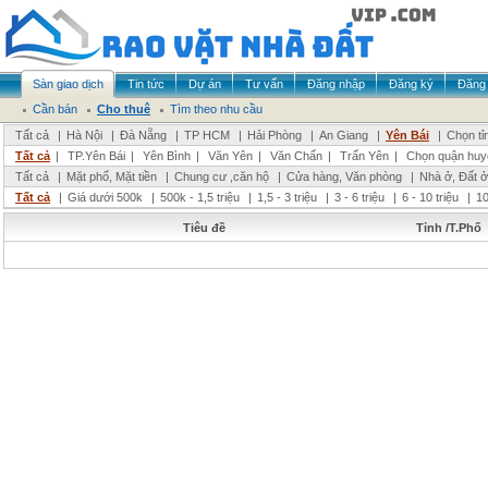
Sàn giao dịch
Tin tức
Dự án
Tư vấn
Đăng nhập
Đăng ký
Đăng 
Cần bán
Cho thuê
Tìm theo nhu cầu
Tất cả
|
Hà Nội
|
Đà Nẵng
|
TP HCM
|
Hải Phòng
|
An Giang
|
Yên Bái
|
Chọn tỉ
Tất cả
|
TP.Yên Bái
|
Yên Bình
|
Văn Yên
|
Văn Chấn
|
Trấn Yên
|
Chọn quận huy
Tất cả
|
Mặt phố, Mặt tiền
|
Chung cư ,căn hộ
|
Cửa hàng, Văn phòng
|
Nhà ở, Đất ở
Tất cả
|
Giá dưới 500k
|
500k - 1,5 triệu
|
1,5 - 3 triệu
|
3 - 6 triệu
|
6 - 10 triệu
|
10
Tiêu đề
Tỉnh /T.Phố