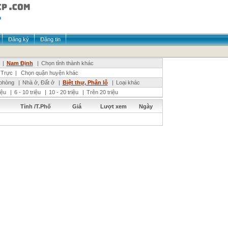
Đăng ký
Đăng tin
|
Nam Định
|
Chọn tỉnh thành khác
Trực
|
Chọn quận huyện khác
phòng
|
Nhà ở, Đất ở
|
Biệt thự, Phân lô
|
Loại khác
riệu
|
6 - 10 triệu
|
10 - 20 triệu
|
Trên 20 triệu
Tỉnh /T.Phố
Giá
Lượt xem
Ngày