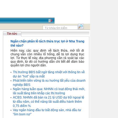
Tin tức
Ngăn chặn phân lô tách thửa trục lợi ở Nha Trang
thế nào?
Hiện nay, các quy định về tách thửa, mở lối đi
chung vẫn còn nhiều lổ hổng, dễ bị lợi dụng trục
lợi. Từ thực tế này, địa phương cần rà soát lại các
quy định, từ đó có hướng dẫn chi tiết để đảm bảo
quyền lợi cho người dân.
Thị trường BĐS bất ngờ tăng nhiệt với thông tin về
dự án “hot” sắp ra mắt
Phát triển bền vững là xu hướng tất yếu của doanh
nghiệp BĐS
Ngân hàng tuần qua: NHNN có loạt động thái mới,
lãi suất tăng trên khắp các thị trường
ACBS: NHNN đã bán ra 21 tỷ USD dự trữ ngoại tệ
từ đầu năm, có thể nâng lãi suất điều hành thêm
0,75 điểm %
Vay ngân hàng đầu tư bất động sản, nhà đầu tư
"ôm bom nợ"