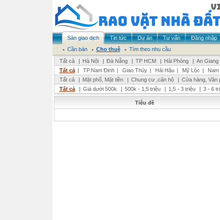
Sàn giao dịch
Tin tức
Dự án
Tư vấn
Đăng nhập
Cần bán
Cho thuê
Tìm theo nhu cầu
Tất cả
|
Hà Nội
|
Đà Nẵng
|
TP HCM
|
Hải Phòng
|
An Giang
Tất cả
|
TP.Nam Định
|
Giao Thủy
|
Hải Hậu
|
Mỹ Lộc
|
Nam 
Tất cả
|
Mặt phố, Mặt tiền
|
Chung cư ,căn hộ
|
Cửa hàng, Văn 
Tất cả
|
Giá dưới 500k
|
500k - 1,5 triệu
|
1,5 - 3 triệu
|
3 - 6 t
Tiêu đề