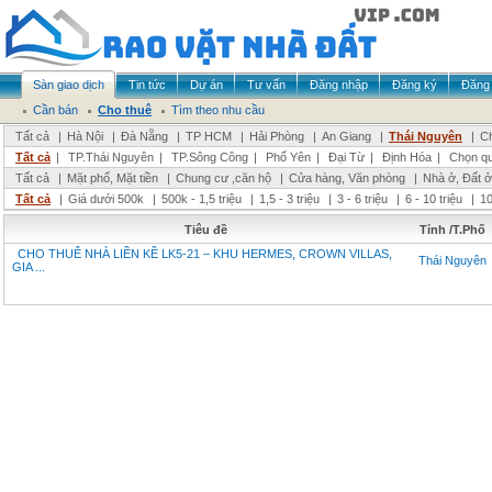
Sàn giao dịch
Tin tức
Dự án
Tư vấn
Đăng nhập
Đăng ký
Đăng 
Cần bán
Cho thuê
Tìm theo nhu cầu
Tất cả
|
Hà Nội
|
Đà Nẵng
|
TP HCM
|
Hải Phòng
|
An Giang
|
Thái Nguyên
|
Ch
Tất cả
|
TP.Thái Nguyên
|
TP.Sông Công
|
Phổ Yên
|
Đại Từ
|
Định Hóa
|
Chọn q
Tất cả
|
Mặt phố, Mặt tiền
|
Chung cư ,căn hộ
|
Cửa hàng, Văn phòng
|
Nhà ở, Đất ở
Tất cả
|
Giá dưới 500k
|
500k - 1,5 triệu
|
1,5 - 3 triệu
|
3 - 6 triệu
|
6 - 10 triệu
|
10
Tiêu đề
Tỉnh /T.Phố
CHO THUÊ NHÀ LIỀN KỀ LK5-21 – KHU HERMES, CROWN VILLAS,
Thái Nguyên
GIA ...