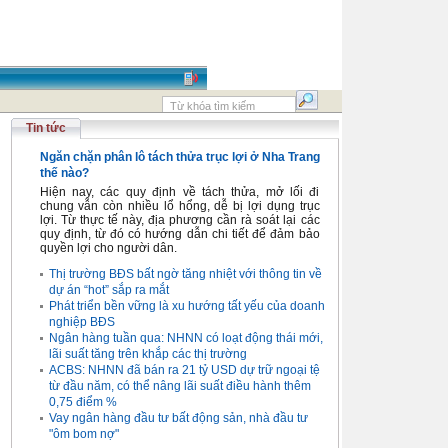
Tin tức
Ngăn chặn phân lô tách thửa trục lợi ở Nha Trang
thế nào?
Hiện nay, các quy định về tách thửa, mở lối đi
chung vẫn còn nhiều lổ hổng, dễ bị lợi dụng trục
lợi. Từ thực tế này, địa phương cần rà soát lại các
quy định, từ đó có hướng dẫn chi tiết để đảm bảo
quyền lợi cho người dân.
Thị trường BĐS bất ngờ tăng nhiệt với thông tin về
dự án “hot” sắp ra mắt
Phát triển bền vững là xu hướng tất yếu của doanh
nghiệp BĐS
Ngân hàng tuần qua: NHNN có loạt động thái mới,
lãi suất tăng trên khắp các thị trường
ACBS: NHNN đã bán ra 21 tỷ USD dự trữ ngoại tệ
từ đầu năm, có thể nâng lãi suất điều hành thêm
0,75 điểm %
Vay ngân hàng đầu tư bất động sản, nhà đầu tư
"ôm bom nợ"