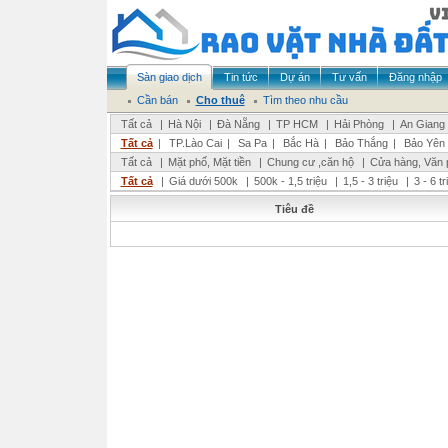
Sàn giao dịch
Tin tức
Dự án
Tư vấn
Đăng nhập
Cần bán
Cho thuê
Tìm theo nhu cầu
Tất cả
|
Hà Nội
|
Đà Nẵng
|
TP HCM
|
Hải Phòng
|
An Giang
Tất cả
|
TP.Lào Cai
|
Sa Pa
|
Bắc Hà
|
Bảo Thắng
|
Bảo Yên
Tất cả
|
Mặt phố, Mặt tiền
|
Chung cư ,căn hộ
|
Cửa hàng, Văn 
Tất cả
|
Giá dưới 500k
|
500k - 1,5 triệu
|
1,5 - 3 triệu
|
3 - 6 t
Tiêu đề