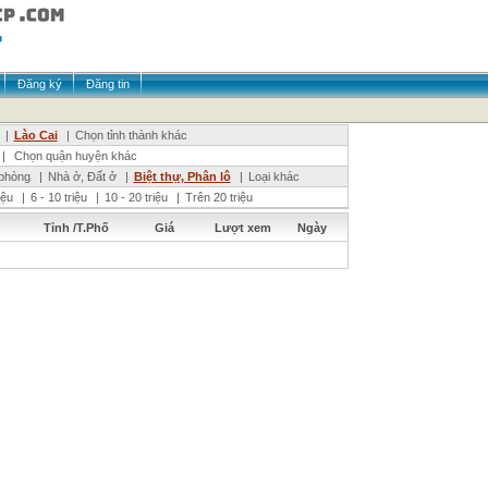
Đăng ký
Đăng tin
|
Lào Cai
|
Chọn tỉnh thành khác
|
Chọn quận huyện khác
phòng
|
Nhà ở, Đất ở
|
Biệt thự, Phân lô
|
Loại khác
riệu
|
6 - 10 triệu
|
10 - 20 triệu
|
Trên 20 triệu
Tỉnh /T.Phố
Giá
Lượt xem
Ngày