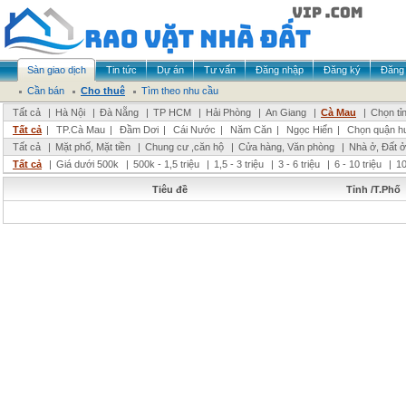
Sàn giao dịch
Tin tức
Dự án
Tư vấn
Đăng nhập
Đăng ký
Đăng 
Cần bán
Cho thuê
Tìm theo nhu cầu
Tất cả
|
Hà Nội
|
Đà Nẵng
|
TP HCM
|
Hải Phòng
|
An Giang
|
Cà Mau
|
Chọn tỉ
Tất cả
|
TP.Cà Mau
|
Đầm Dơi
|
Cái Nước
|
Năm Căn
|
Ngọc Hiển
|
Chọn quận h
Tất cả
|
Mặt phố, Mặt tiền
|
Chung cư ,căn hộ
|
Cửa hàng, Văn phòng
|
Nhà ở, Đất ở
Tất cả
|
Giá dưới 500k
|
500k - 1,5 triệu
|
1,5 - 3 triệu
|
3 - 6 triệu
|
6 - 10 triệu
|
10
Tiêu đề
Tỉnh /T.Phố