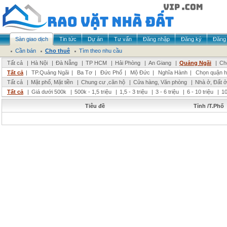
Sàn giao dịch
Tin tức
Dự án
Tư vấn
Đăng nhập
Đăng ký
Đăng 
Cần bán
Cho thuê
Tìm theo nhu cầu
Tất cả
|
Hà Nội
|
Đà Nẵng
|
TP HCM
|
Hải Phòng
|
An Giang
|
Quảng Ngãi
|
Ch
Tất cả
|
TP.Quảng Ngãi
|
Ba Tơ
|
Đức Phổ
|
Mộ Đức
|
Nghĩa Hành
|
Chọn quận 
Tất cả
|
Mặt phố, Mặt tiền
|
Chung cư ,căn hộ
|
Cửa hàng, Văn phòng
|
Nhà ở, Đất ở
Tất cả
|
Giá dưới 500k
|
500k - 1,5 triệu
|
1,5 - 3 triệu
|
3 - 6 triệu
|
6 - 10 triệu
|
10
Tiêu đề
Tỉnh /T.Phố