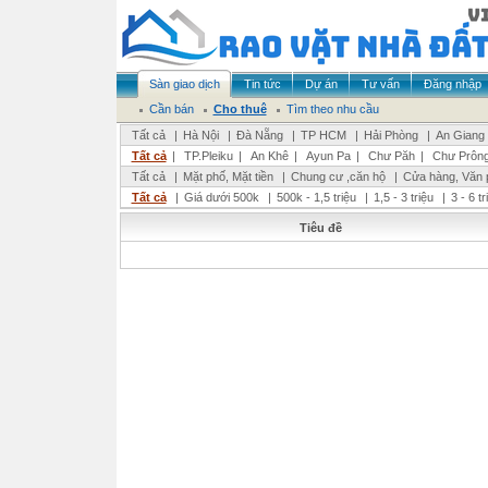
Sàn giao dịch
Tin tức
Dự án
Tư vấn
Đăng nhập
Cần bán
Cho thuê
Tìm theo nhu cầu
Tất cả
|
Hà Nội
|
Đà Nẵng
|
TP HCM
|
Hải Phòng
|
An Giang
Tất cả
|
TP.Pleiku
|
An Khê
|
Ayun Pa
|
Chư Păh
|
Chư Prôn
Tất cả
|
Mặt phố, Mặt tiền
|
Chung cư ,căn hộ
|
Cửa hàng, Văn 
Tất cả
|
Giá dưới 500k
|
500k - 1,5 triệu
|
1,5 - 3 triệu
|
3 - 6 t
Tiêu đề