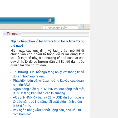
Tin tức
Ngăn chặn phân lô tách thửa trục lợi ở Nha Trang
thế nào?
Hiện nay, các quy định về tách thửa, mở lối đi
chung vẫn còn nhiều lổ hổng, dễ bị lợi dụng trục
lợi. Từ thực tế này, địa phương cần rà soát lại các
quy định, từ đó có hướng dẫn chi tiết để đảm bảo
quyền lợi cho người dân.
Thị trường BĐS bất ngờ tăng nhiệt với thông tin về
dự án “hot” sắp ra mắt
Phát triển bền vững là xu hướng tất yếu của doanh
nghiệp BĐS
Ngân hàng tuần qua: NHNN có loạt động thái mới,
lãi suất tăng trên khắp các thị trường
ACBS: NHNN đã bán ra 21 tỷ USD dự trữ ngoại tệ
từ đầu năm, có thể nâng lãi suất điều hành thêm
0,75 điểm %
Vay ngân hàng đầu tư bất động sản, nhà đầu tư
"ôm bom nợ"