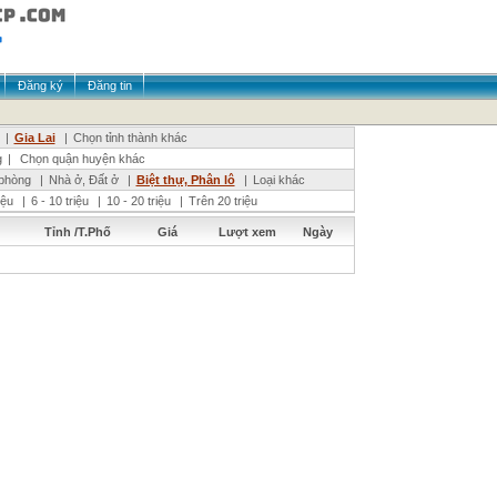
Đăng ký
Đăng tin
|
Gia Lai
|
Chọn tỉnh thành khác
g
|
Chọn quận huyện khác
phòng
|
Nhà ở, Đất ở
|
Biệt thự, Phân lô
|
Loại khác
riệu
|
6 - 10 triệu
|
10 - 20 triệu
|
Trên 20 triệu
Tỉnh /T.Phố
Giá
Lượt xem
Ngày