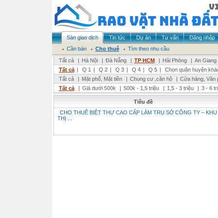
Sàn giao dịch
Tin tức
Dự án
Tư vấn
Đăng nhập
Cần bán
Cho thuê
Tìm theo nhu cầu
Tất cả
|
Hà Nội
|
Đà Nẵng
|
TP HCM
|
Hải Phòng
|
An Giang
Tất cả
|
Q 1
|
Q 2
|
Q 3
|
Q 4
|
Q 5
|
Chọn quận huyện khá
Tất cả
|
Mặt phố, Mặt tiền
|
Chung cư ,căn hộ
|
Cửa hàng, Văn 
Tất cả
|
Giá dưới 500k
|
500k - 1,5 triệu
|
1,5 - 3 triệu
|
3 - 6 t
Tiêu đề
CHO THUÊ BIỆT THỰ CAO CẤP LÀM TRỤ SỞ CÔNG TY – KHU
THỊ ...