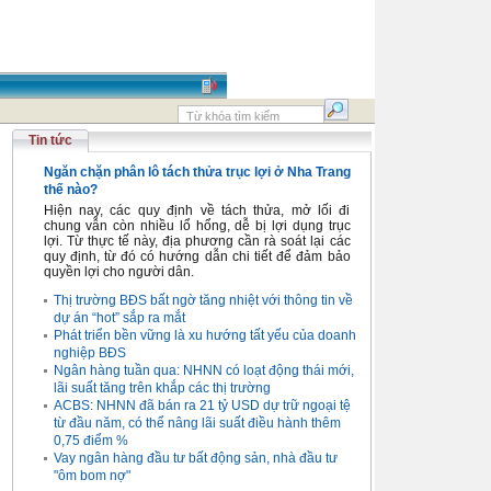
Tin tức
Ngăn chặn phân lô tách thửa trục lợi ở Nha Trang
thế nào?
Hiện nay, các quy định về tách thửa, mở lối đi
chung vẫn còn nhiều lổ hổng, dễ bị lợi dụng trục
lợi. Từ thực tế này, địa phương cần rà soát lại các
quy định, từ đó có hướng dẫn chi tiết để đảm bảo
quyền lợi cho người dân.
Thị trường BĐS bất ngờ tăng nhiệt với thông tin về
dự án “hot” sắp ra mắt
Phát triển bền vững là xu hướng tất yếu của doanh
nghiệp BĐS
Ngân hàng tuần qua: NHNN có loạt động thái mới,
lãi suất tăng trên khắp các thị trường
ACBS: NHNN đã bán ra 21 tỷ USD dự trữ ngoại tệ
từ đầu năm, có thể nâng lãi suất điều hành thêm
0,75 điểm %
Vay ngân hàng đầu tư bất động sản, nhà đầu tư
"ôm bom nợ"