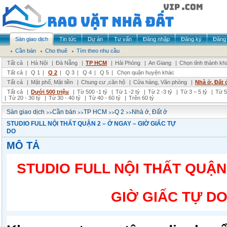
Sàn giao dịch
Tin tức
Dự án
Tư vấn
Đăng nhập
Đăng ký
Đăng 
Cần bán
Cho thuê
Tìm theo nhu cầu
Tất cả
|
Hà Nội
|
Đà Nẵng
|
TP HCM
|
Hải Phòng
|
An Giang
|
Chọn tỉnh thành kh
Tất cả
|
Q 1
|
Q 2
|
Q 3
|
Q 4
|
Q 5
|
Chọn quận huyện khác
Tất cả
|
Mặt phố, Mặt tiền
|
Chung cư ,căn hộ
|
Cửa hàng, Văn phòng
|
Nhà ở, Đất 
Tất cả
|
Dưới 500 triệu
|
Từ 500 -1 tỷ
|
Từ 1 -2 tỷ
|
Từ 2 -3 tỷ
|
Từ 3 – 5 tỷ
|
Từ 5
|
Từ 20 - 30 tỷ
|
Từ 30 - 40 tỷ
|
Từ 40 - 60 tỷ
|
Trên 60 tỷ
>>
>>
>>
>>
Sàn giao dịch
Cần bán
TP HCM
Q 2
Nhà ở, Đất ở
STUDIO FULL NỘI THẤT QUẬN 2 – Ở NGAY – GIỜ GIẤC TỰ
DO
MÔ TẢ
STUDIO FULL NỘI THẤT QUẬN 
GIỜ GIẤC TỰ D