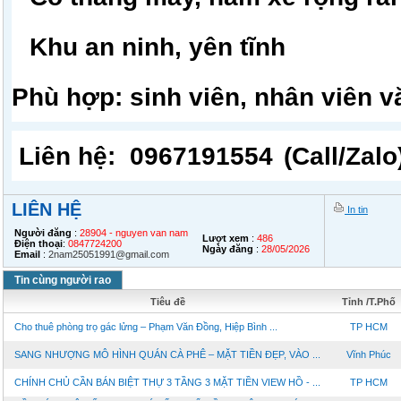
Khu an ninh, yên tĩnh
Phù hợp: sinh viên, nhân viên 
Liên hệ:
0967191554
(Call/Zal
LIÊN HỆ
In tin
Người đăng
:
28904 - nguyen van nam
Lượt xem
:
486
Điện thoại
:
0847724200
Ngày đăng
:
28/05/2026
Email
:
2nam25051991@gmail.com
Tin cùng người rao
Tiêu đề
Tỉnh /T.Phố
Cho thuê phòng trọ gác lửng – Phạm Văn Đồng, Hiệp Bình ...
TP HCM
SANG NHƯỢNG MÔ HÌNH QUÁN CÀ PHÊ – MẶT TIỀN ĐẸP, VÀO ...
Vĩnh Phúc
CHÍNH CHỦ CẦN BÁN BIỆT THỰ 3 TẦNG 3 MẶT TIỀN VIEW HỒ - ...
TP HCM