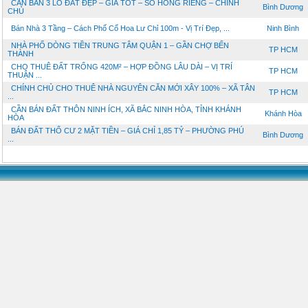
CẦN BÁN 3 LÔ ĐẤT ĐẸP – GIÁ TỐT – SỔ HỒNG RIÊNG – CHÍNH
Bình Dương
CHỦ
Bán Nhà 3 Tầng – Cách Phố Cổ Hoa Lư Chỉ 100m - Vị Trí Đẹp, ...
Ninh Bình
NHÀ PHỐ DÒNG TIỀN TRUNG TÂM QUẬN 1 – GẦN CHỢ BẾN
TP HCM
THÀNH
CHO THUÊ ĐẤT TRỐNG 420M² – HỢP ĐỒNG LÂU DÀI – VỊ TRÍ
TP HCM
THUẬN ...
CHÍNH CHỦ CHO THUÊ NHÀ NGUYÊN CĂN MỚI XÂY 100% – XÃ TÂN
TP HCM
...
CẦN BÁN ĐẤT THÔN NINH ÍCH, XÃ BẮC NINH HÒA, TỈNH KHÁNH
Khánh Hòa
HÒA
BÁN ĐẤT THỔ CƯ 2 MẶT TIỀN – GIÁ CHỈ 1,85 TỶ – PHƯỜNG PHÚ
Bình Dương
...