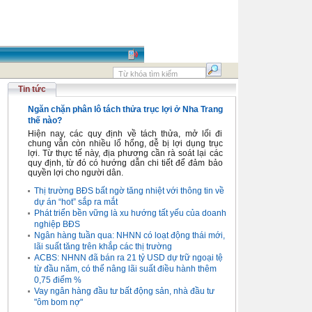
Tin tức
Ngăn chặn phân lô tách thửa trục lợi ở Nha Trang
thế nào?
Hiện nay, các quy định về tách thửa, mở lối đi
chung vẫn còn nhiều lổ hổng, dễ bị lợi dụng trục
lợi. Từ thực tế này, địa phương cần rà soát lại các
quy định, từ đó có hướng dẫn chi tiết để đảm bảo
quyền lợi cho người dân.
Thị trường BĐS bất ngờ tăng nhiệt với thông tin về
dự án “hot” sắp ra mắt
Phát triển bền vững là xu hướng tất yếu của doanh
nghiệp BĐS
Ngân hàng tuần qua: NHNN có loạt động thái mới,
lãi suất tăng trên khắp các thị trường
ACBS: NHNN đã bán ra 21 tỷ USD dự trữ ngoại tệ
từ đầu năm, có thể nâng lãi suất điều hành thêm
0,75 điểm %
Vay ngân hàng đầu tư bất động sản, nhà đầu tư
"ôm bom nợ"