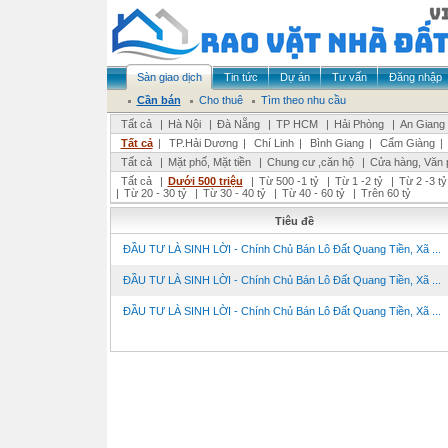
Sàn giao dịch
Tin tức
Dự án
Tư vấn
Đăng nhập
Cần bán
Cho thuê
Tìm theo nhu cầu
Tất cả
|
Hà Nội
|
Đà Nẵng
|
TP HCM
|
Hải Phòng
|
An Giang
Tất cả
|
TP.Hải Dương
|
Chí Linh
|
Bình Giang
|
Cẩm Giàng
|
Tất cả
|
Mặt phố, Mặt tiền
|
Chung cư ,căn hộ
|
Cửa hàng, Văn 
Tất cả
|
Dưới 500 triệu
|
Từ 500 -1 tỷ
|
Từ 1 -2 tỷ
|
Từ 2 -3 tỷ
|
Từ 20 - 30 tỷ
|
Từ 30 - 40 tỷ
|
Từ 40 - 60 tỷ
|
Trên 60 tỷ
Tiêu đề
ĐẦU TƯ LÀ SINH LỜI - Chính Chủ Bán Lô Đất Quang Tiền, Xã ...
ĐẦU TƯ LÀ SINH LỜI - Chính Chủ Bán Lô Đất Quang Tiền, Xã ...
ĐẦU TƯ LÀ SINH LỜI - Chính Chủ Bán Lô Đất Quang Tiền, Xã ...