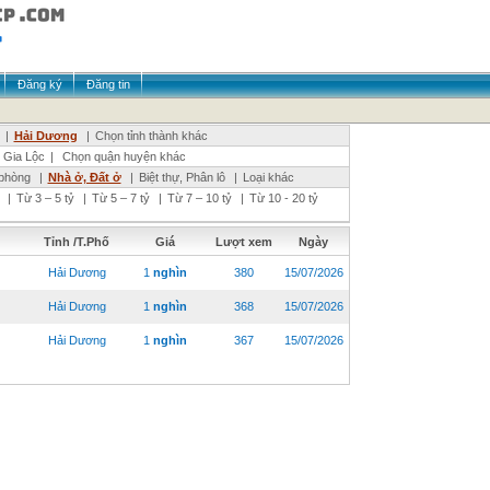
Đăng ký
Đăng tin
|
Hải Dương
|
Chọn tỉnh thành khác
Gia Lộc
|
Chọn quận huyện khác
phòng
|
Nhà ở, Đất ở
|
Biệt thự, Phân lô
|
Loại khác
|
Từ 3 – 5 tỷ
|
Từ 5 – 7 tỷ
|
Từ 7 – 10 tỷ
|
Từ 10 - 20 tỷ
Tỉnh /T.Phố
Giá
Lượt xem
Ngày
Hải Dương
1
nghìn
380
15/07/2026
Hải Dương
1
nghìn
368
15/07/2026
Hải Dương
1
nghìn
367
15/07/2026