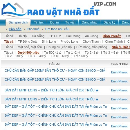
Sàn giao dịch
Tin tức
Dự án
Tư vấn
Đăng nhập
Đăng ký
Đăng 
Cần bán
Cho thuê
Tìm theo nhu cầu
Tất cả
|
Hà Nội
|
Đà Nẵng
|
TP HCM
|
Hải Phòng
|
An Giang
|
Bình Phước
|
Ch
Tất cả
|
TP.Đồng Xoài
|
Bình Long
|
Phước Long
|
Chơn Thành
|
Chơn Thành
|
C
Tất cả
|
Mặt phố, Mặt tiền
|
Chung cư ,căn hộ
|
Cửa hàng, Văn phòng
|
Nhà ở, Đất 
Tất cả
|
Dưới 500 triệu
|
Từ 500 -1 tỷ
|
Từ 1 -2 tỷ
|
Từ 2 -3 tỷ
|
Từ 3 – 5 tỷ
|
Từ 5
|
Từ 20 - 30 tỷ
|
Từ 30 - 40 tỷ
|
Từ 40 - 60 tỷ
|
Trên 60 tỷ
Tiêu đề
Tỉnh /T.Phố
CHỦ CẦN BÁN GẤP 120M² SẴN THỔ CƯ – NGAY KCN SIKICO – GIÁ
Bình Phước
...
CHỦ CẦN BÁN GẤP 120M² SẴN THỔ CƯ – NGAY KCN SIKICO – GIÁ
Bình Phước
...
BÁN ĐẤT MINH LONG – DIỆN TÍCH LỚN, GIÁ CHỈ 280 TRIỆU 🔥
Bình Phước
BÁN ĐẤT MINH LONG – DIỆN TÍCH LỚN, GIÁ CHỈ 280 TRIỆU 🔥
Bình Phước
ĐẤT ĐẸP – GIÁ TỐT – CHÍNH CHỦ CẦN BÁN ĐẤT TẠI Ấp Phùm Lu Tư
Bình Phước
...
ĐẤT ĐẸP – GIÁ TỐT – CHÍNH CHỦ CẦN BÁN ĐẤT TẠI Ấp Phùm Lu Tư
Bình Phước
...
ĐẤT ĐẸP – GIÁ TỐT – CHÍNH CHỦ CẦN BÁN ĐẤT TẠI Ấp Phùm Lu Tư
Bình Phước
...