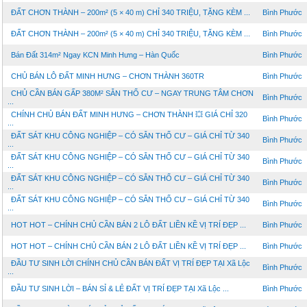
ĐẤT CHƠN THÀNH – 200m² (5 × 40 m) CHỈ 340 TRIỆU, TẶNG KÈM ...
Bình Phước
ĐẤT CHƠN THÀNH – 200m² (5 × 40 m) CHỈ 340 TRIỆU, TẶNG KÈM ...
Bình Phước
Bán Đất 314m² Ngay KCN Minh Hưng – Hàn Quốc
Bình Phước
CHỦ BÁN LÔ ĐẤT MINH HƯNG – CHƠN THÀNH 360TR
Bình Phước
CHỦ CẦN BÁN GẤP 380M² SẴN THỔ CƯ – NGAY TRUNG TÂM CHƠN
Bình Phước
...
CHÍNH CHỦ BÁN ĐẤT MINH HƯNG – CHƠN THÀNH 💥 GIÁ CHỈ 320
Bình Phước
...
ĐẤT SÁT KHU CÔNG NGHIỆP – CÓ SẴN THỔ CƯ – GIÁ CHỈ TỪ 340
Bình Phước
...
ĐẤT SÁT KHU CÔNG NGHIỆP – CÓ SẴN THỔ CƯ – GIÁ CHỈ TỪ 340
Bình Phước
...
ĐẤT SÁT KHU CÔNG NGHIỆP – CÓ SẴN THỔ CƯ – GIÁ CHỈ TỪ 340
Bình Phước
...
ĐẤT SÁT KHU CÔNG NGHIỆP – CÓ SẴN THỔ CƯ – GIÁ CHỈ TỪ 340
Bình Phước
...
HOT HOT – CHÍNH CHỦ CẦN BÁN 2 LÔ ĐẤT LIỀN KỀ VỊ TRÍ ĐẸP ...
Bình Phước
HOT HOT – CHÍNH CHỦ CẦN BÁN 2 LÔ ĐẤT LIỀN KỀ VỊ TRÍ ĐẸP ...
Bình Phước
ĐẦU TƯ SINH LỜI CHÍNH CHỦ CẦN BÁN ĐẤT VỊ TRÍ ĐẸP TẠI Xã Lộc
Bình Phước
...
ĐẦU TƯ SINH LỜI – BÁN SỈ & LẺ ĐẤT VỊ TRÍ ĐẸP TẠI Xã Lộc ...
Bình Phước