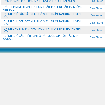
ĐẦU TƯ SINH LỜI – BÁN SỈ & LẺ ĐẤT VỊ TRÍ ĐẸP TẠI Xã Lộc ...
Bình Phước
ĐẤT ĐẸP MINH THÀNH – CHƠN THÀNH CƠ HỘI ĐẦU TƯ KHÔNG
Bình Phước
NÊN BỎ ...
CHÍNH CHỦ BÁN ĐẤT KHU PHỐ 3, THỊ TRẤN TÂN KHAI, HUYỆN
Bình Phước
HỚN ...
CHÍNH CHỦ BÁN ĐẤT KHU PHỐ 3, THỊ TRẤN TÂN KHAI, HUYỆN
Bình Phước
HỚN ...
CHÍNH CHỦ BÁN ĐẤT KHU PHỐ 3, THỊ TRẤN TÂN KHAI, HUYỆN
Bình Phước
HỚN ...
CHÍNH CHỦ CẦN TIỀN BÁN LỖ ĐẤT VƯỜN GIÁ TỐT TÂN KHAI
Bình Phước
,ĐỒNG ...