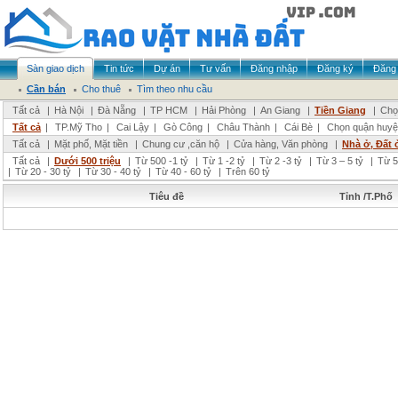
Sàn giao dịch
Tin tức
Dự án
Tư vấn
Đăng nhập
Đăng ký
Đăng 
Cần bán
Cho thuê
Tìm theo nhu cầu
Tất cả
|
Hà Nội
|
Đà Nẵng
|
TP HCM
|
Hải Phòng
|
An Giang
|
Tiền Giang
|
Chọ
Tất cả
|
TP.Mỹ Tho
|
Cai Lậy
|
Gò Công
|
Châu Thành
|
Cái Bè
|
Chọn quận huyệ
Tất cả
|
Mặt phố, Mặt tiền
|
Chung cư ,căn hộ
|
Cửa hàng, Văn phòng
|
Nhà ở, Đất 
Tất cả
|
Dưới 500 triệu
|
Từ 500 -1 tỷ
|
Từ 1 -2 tỷ
|
Từ 2 -3 tỷ
|
Từ 3 – 5 tỷ
|
Từ 5
|
Từ 20 - 30 tỷ
|
Từ 30 - 40 tỷ
|
Từ 40 - 60 tỷ
|
Trên 60 tỷ
Tiêu đề
Tỉnh /T.Phố