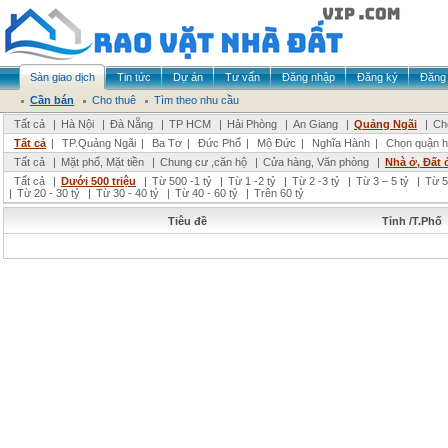
Sàn giao dịch
Tin tức
Dự án
Tư vấn
Đăng nhập
Đăng ký
Đăng 
Cần bán
Cho thuê
Tìm theo nhu cầu
Tất cả
|
Hà Nội
|
Đà Nẵng
|
TP HCM
|
Hải Phòng
|
An Giang
|
Quảng Ngãi
|
Ch
Tất cả
|
TP.Quảng Ngãi
|
Ba Tơ
|
Đức Phổ
|
Mộ Đức
|
Nghĩa Hành
|
Chọn quận 
Tất cả
|
Mặt phố, Mặt tiền
|
Chung cư ,căn hộ
|
Cửa hàng, Văn phòng
|
Nhà ở, Đất 
Tất cả
|
Dưới 500 triệu
|
Từ 500 -1 tỷ
|
Từ 1 -2 tỷ
|
Từ 2 -3 tỷ
|
Từ 3 – 5 tỷ
|
Từ 5
|
Từ 20 - 30 tỷ
|
Từ 30 - 40 tỷ
|
Từ 40 - 60 tỷ
|
Trên 60 tỷ
Tiêu đề
Tỉnh /T.Phố