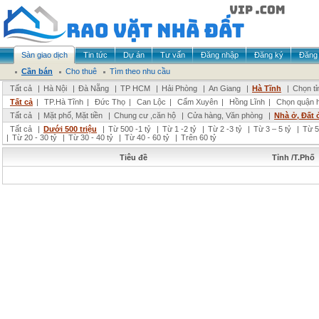
Sàn giao dịch
Tin tức
Dự án
Tư vấn
Đăng nhập
Đăng ký
Đăng 
Cần bán
Cho thuê
Tìm theo nhu cầu
Tất cả
|
Hà Nội
|
Đà Nẵng
|
TP HCM
|
Hải Phòng
|
An Giang
|
Hà Tĩnh
|
Chọn tỉ
Tất cả
|
TP.Hà Tĩnh
|
Đức Thọ
|
Can Lộc
|
Cẩm Xuyên
|
Hồng Lĩnh
|
Chọn quận 
Tất cả
|
Mặt phố, Mặt tiền
|
Chung cư ,căn hộ
|
Cửa hàng, Văn phòng
|
Nhà ở, Đất 
Tất cả
|
Dưới 500 triệu
|
Từ 500 -1 tỷ
|
Từ 1 -2 tỷ
|
Từ 2 -3 tỷ
|
Từ 3 – 5 tỷ
|
Từ 5
|
Từ 20 - 30 tỷ
|
Từ 30 - 40 tỷ
|
Từ 40 - 60 tỷ
|
Trên 60 tỷ
Tiêu đề
Tỉnh /T.Phố