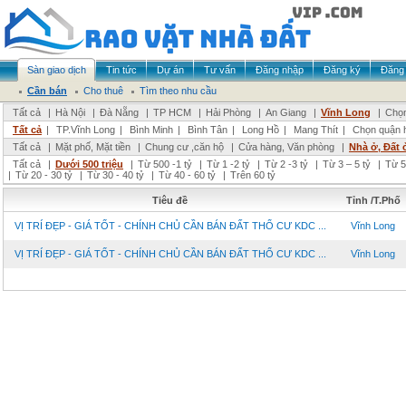
Sàn giao dịch
Tin tức
Dự án
Tư vấn
Đăng nhập
Đăng ký
Đăng 
Cần bán
Cho thuê
Tìm theo nhu cầu
Tất cả
|
Hà Nội
|
Đà Nẵng
|
TP HCM
|
Hải Phòng
|
An Giang
|
Vĩnh Long
|
Chọn
Tất cả
|
TP.Vĩnh Long
|
Bình Minh
|
Bình Tân
|
Long Hồ
|
Mang Thít
|
Chọn quận 
Tất cả
|
Mặt phố, Mặt tiền
|
Chung cư ,căn hộ
|
Cửa hàng, Văn phòng
|
Nhà ở, Đất 
Tất cả
|
Dưới 500 triệu
|
Từ 500 -1 tỷ
|
Từ 1 -2 tỷ
|
Từ 2 -3 tỷ
|
Từ 3 – 5 tỷ
|
Từ 5
|
Từ 20 - 30 tỷ
|
Từ 30 - 40 tỷ
|
Từ 40 - 60 tỷ
|
Trên 60 tỷ
Tiêu đề
Tỉnh /T.Phố
VỊ TRÍ ĐẸP - GIÁ TỐT - CHÍNH CHỦ CẦN BÁN ĐẤT THỔ CƯ KDC ...
Vĩnh Long
VỊ TRÍ ĐẸP - GIÁ TỐT - CHÍNH CHỦ CẦN BÁN ĐẤT THỔ CƯ KDC ...
Vĩnh Long