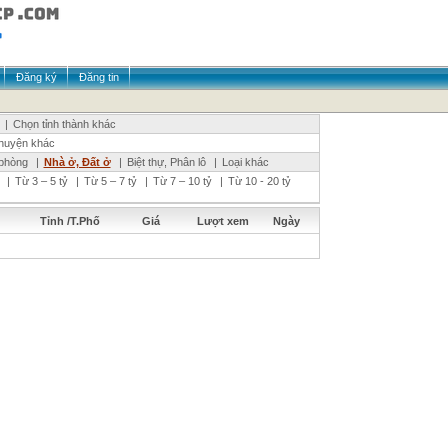
Đăng ký
Đăng tin
|
Chọn tỉnh thành khác
huyện khác
phòng
|
Nhà ở, Đất ở
|
Biệt thự, Phân lô
|
Loại khác
|
Từ 3 – 5 tỷ
|
Từ 5 – 7 tỷ
|
Từ 7 – 10 tỷ
|
Từ 10 - 20 tỷ
Tỉnh /T.Phố
Giá
Lượt xem
Ngày