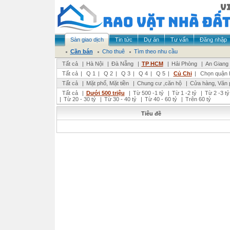
Sàn giao dịch
Tin tức
Dự án
Tư vấn
Đăng nhập
Cần bán
Cho thuê
Tìm theo nhu cầu
Tất cả
|
Hà Nội
|
Đà Nẵng
|
TP HCM
|
Hải Phòng
|
An Giang
Tất cả
|
Q 1
|
Q 2
|
Q 3
|
Q 4
|
Q 5
|
Củ Chi
|
Chọn quận 
Tất cả
|
Mặt phố, Mặt tiền
|
Chung cư ,căn hộ
|
Cửa hàng, Văn 
Tất cả
|
Dưới 500 triệu
|
Từ 500 -1 tỷ
|
Từ 1 -2 tỷ
|
Từ 2 -3 tỷ
|
Từ 20 - 30 tỷ
|
Từ 30 - 40 tỷ
|
Từ 40 - 60 tỷ
|
Trên 60 tỷ
Tiêu đề