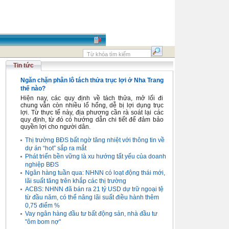
Tin tức
Ngăn chặn phân lô tách thửa trục lợi ở Nha Trang
thế nào?
Hiện nay, các quy định về tách thửa, mở lối đi
chung vẫn còn nhiều lổ hổng, dễ bị lợi dụng trục
lợi. Từ thực tế này, địa phương cần rà soát lại các
quy định, từ đó có hướng dẫn chi tiết để đảm bảo
quyền lợi cho người dân.
Thị trường BĐS bất ngờ tăng nhiệt với thông tin về
dự án “hot” sắp ra mắt
Phát triển bền vững là xu hướng tất yếu của doanh
nghiệp BĐS
Ngân hàng tuần qua: NHNN có loạt động thái mới,
lãi suất tăng trên khắp các thị trường
ACBS: NHNN đã bán ra 21 tỷ USD dự trữ ngoại tệ
từ đầu năm, có thể nâng lãi suất điều hành thêm
0,75 điểm %
Vay ngân hàng đầu tư bất động sản, nhà đầu tư
"ôm bom nợ"