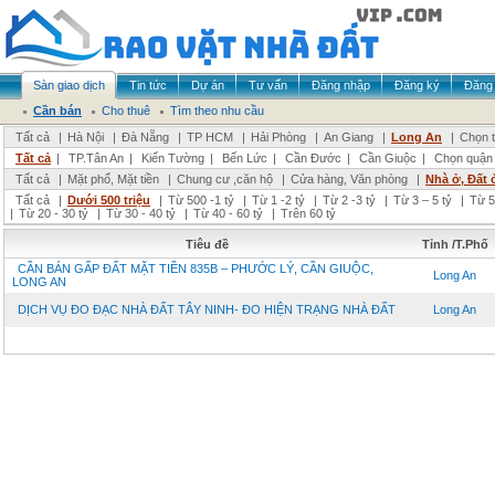
Sàn giao dịch
Tin tức
Dự án
Tư vấn
Đăng nhập
Đăng ký
Đăng 
Cần bán
Cho thuê
Tìm theo nhu cầu
Tất cả
|
Hà Nội
|
Đà Nẵng
|
TP HCM
|
Hải Phòng
|
An Giang
|
Long An
|
Chọn t
Tất cả
|
TP.Tân An
|
Kiến Tường
|
Bến Lức
|
Cần Đước
|
Cần Giuộc
|
Chọn quận
Tất cả
|
Mặt phố, Mặt tiền
|
Chung cư ,căn hộ
|
Cửa hàng, Văn phòng
|
Nhà ở, Đất 
Tất cả
|
Dưới 500 triệu
|
Từ 500 -1 tỷ
|
Từ 1 -2 tỷ
|
Từ 2 -3 tỷ
|
Từ 3 – 5 tỷ
|
Từ 5
|
Từ 20 - 30 tỷ
|
Từ 30 - 40 tỷ
|
Từ 40 - 60 tỷ
|
Trên 60 tỷ
Tiêu đề
Tỉnh /T.Phố
CẦN BÁN GẤP ĐẤT MẶT TIỀN 835B – PHƯỚC LÝ, CẦN GIUỘC,
Long An
LONG AN
DỊCH VỤ ĐO ĐẠC NHÀ ĐẤT TÂY NINH- ĐO HIỆN TRẠNG NHÀ ĐẤT
Long An